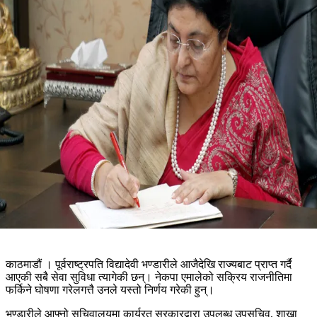
काठमाडौं । पूर्वराष्ट्रपति विद्यादेवी भण्डारीले आजैदेखि राज्यबाट प्राप्त गर्दै
आएकी सबै सेवा सुविधा त्यागेकी छन्। नेकपा एमालेको सक्रिय राजनीतिमा
फर्किने घोषणा गरेलगत्तै उनले यस्तो निर्णय गरेकी हुन्।
भण्डारीले आफ्नो सचिवालयमा कार्यरत सरकारद्वारा उपलब्ध उपसचिव, शाखा