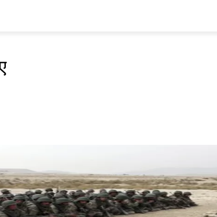
प्रवास
अर्थ र ब्यापार
मनोरन्जन
अन्य
भिडियो
ENGLISH
ए