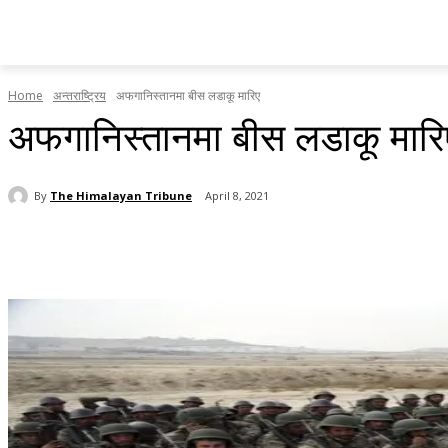
होमपेज
सामाचार
टृब्युन स्पेसल
राजनीति
देश र प्रदेश
Home
अन्तराष्ट्रिय
अफगानिस्तानमा बीस लडाकू मारिए
अफगानिस्तानमा बीस लडाकू मारि
By
The Himalayan Tribune
April 8, 2021
Share