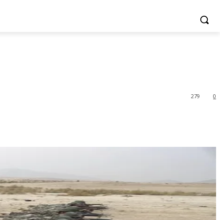
279
0