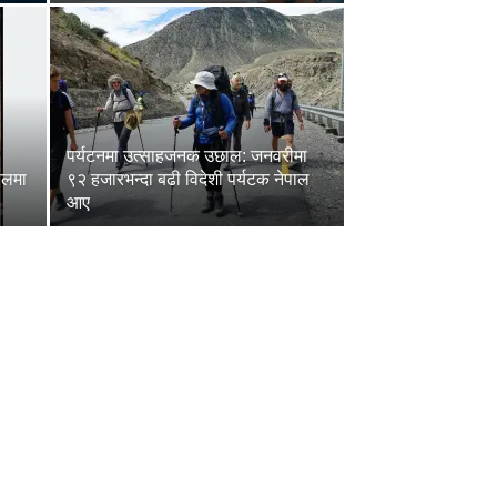
पर्यटनमा उत्साहजनक उछाल: जनवरीमा
ालमा
९२ हजारभन्दा बढी विदेशी पर्यटक नेपाल
आए