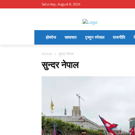
Saturday, August 8, 2026
होमपेज
सामाचार
टृब्युन स्पेसल
राजनीति
द
Home
सुन्दर नेपाल
सुन्दर नेपाल