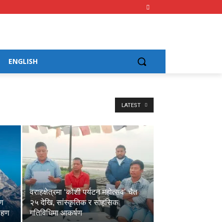
ENGLISH
LATEST
वराहक्षेत्रमा ‘कोशी पर्यटन महोत्सव’ चैत
हण
२५ देखि, सांस्कृतिक र साहसिक
रोहण
गतिविधिमा आकर्षण