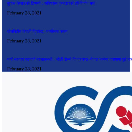
सुवास नेम्वाङको टिप्पणी : अविश्वास प्रस्तावको हरिबिजोग भयो
February 28, 2021
खेलबिहीन नेपाली क्रिकेट, अन्यौलमा क्यान
February 28, 2021
नयाँ सरकार गठनको रस्साकस्सी : ओली रोज्ने कि प्रचण्ड–नेपाल भन्नेमा जसपामा दुई धा
February 28, 2021