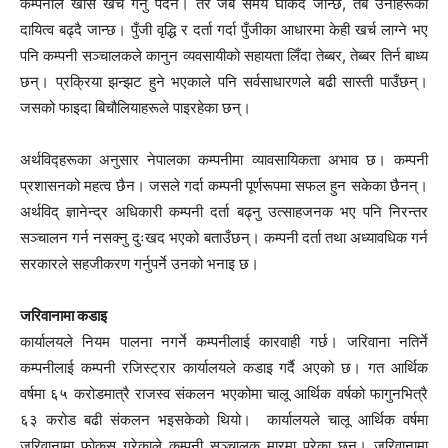
कम्पनीले खासै खर्च गर्नु पर्दैैन। तर जब समय घर्किंदै जान्छ, तब उनीहरूको
दायित्व बढ्दै जान्छ। पुँजी वृद्धि र दर्ता गर्दा पुँजीका आधारमा केही खर्च लाग्ने भए
पनि कम्पनी सञ्चालकले कानुन व्यवसायीको सहायता लिँदा तेब्बर, तेब्बर तिर्न बाध्य
छन्। प्रक्रिया झन्झट हुने भएकाले पनि सर्वसाधारणले बढी सास्ती पाउँछन्।
जसको फाइदा बिचौलियाहरूले पाइरहेका छन्।
अर्थविद्हरूका अनुसार नेपालका कम्पनीमा व्यावसायिकता अभाव छ। कम्पनी
प्रशासनको महत्व छैन। जसले गर्दा कम्पनी पूर्णरूपमा सफल हुन सकेका छैनन्।
अर्थविद् ज्ञानेन्द्र अधिकारी कम्पनी दर्ता बढ्नु उत्साहजनक भए पनि निरन्तर
सञ्चालन गर्न नसक्नु दुःखद भएको बताउँछन्। कम्पनी दर्ता तथा अध्यावधिक गर्न
सरकारले सहजीकरण गर्नुपर्ने उनको भनाइ छ।
जरिवानामा कडाइ
कार्यालयले नियम पालना नगर्ने कम्पनीलाई कारवाही गर्छ। जरिवाना नतिर्ने
कम्पनीलाई कम्पनी रजिस्ट्रार कार्यालयले कडाइ गर्दै अएको छ। गत आर्थिक
वर्षमा ६५ करोडमात्रै राजस्व संकलन भएकोमा चालू आर्थिक वर्षको फागुनभित्रै
६३ करोड बढी संकलन भइसकेको थियो। कार्यालयले चालू आर्थिक वर्षमा
जरिवानामा फोकस गरेकाले कम्पनी सञ्चालक मारमा परेका छन्। जरिवानामा