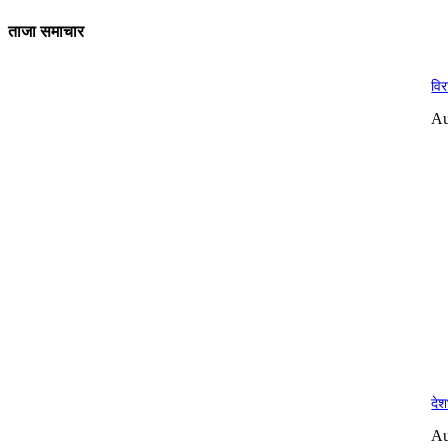
ताजा समाचार
विर
Au
देश
Au