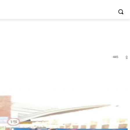
445
0