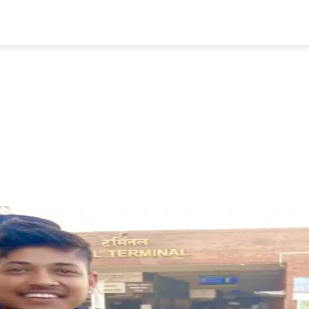
प्रवास
अर्थ र ब्यापार
मनोरन्जन
अन्य
भिडियो
ENGLISH