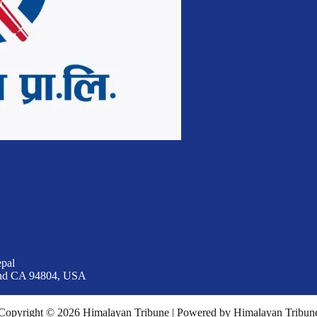
epal
ond CA 94804, USA
Copyright © 2026 Himalayan Tribune | Powered by Himalayan Tribun