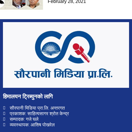
February 28, 2021
हिमालयन ट्रिब्युनको लागि
सौरपानी मिडिया प्रा.लि. अन्तरगत
प्रकाशक: साहित्यसागर श्रोत केन्द्र
सम्पादक: गजे घले
व्यवस्थापक: आशिष पोखरेल