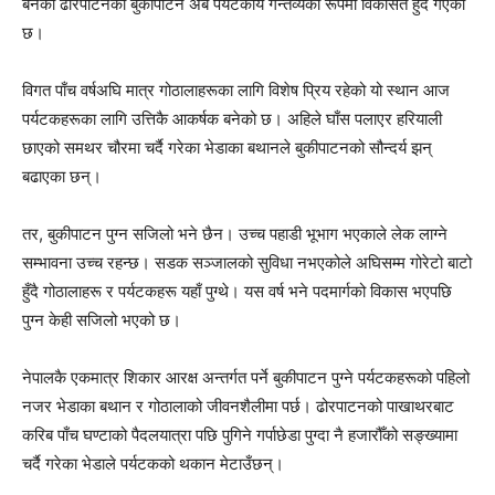
बनेको ढोरपाटनको बुकीपाटन अब पर्यटकीय गन्तव्यका रूपमा विकसित हुँदै गएको
छ।
विगत पाँच वर्षअघि मात्र गोठालाहरूका लागि विशेष प्रिय रहेको यो स्थान आज
पर्यटकहरूका लागि उत्तिकै आकर्षक बनेको छ। अहिले घाँस पलाएर हरियाली
छाएको समथर चौरमा चर्दै गरेका भेडाका बथानले बुकीपाटनको सौन्दर्य झन्
बढाएका छन्।
तर, बुकीपाटन पुग्न सजिलो भने छैन। उच्च पहाडी भूभाग भएकाले लेक लाग्ने
सम्भावना उच्च रहन्छ। सडक सञ्जालको सुविधा नभएकोले अघिसम्म गोरेटो बाटो
हुँदै गोठालाहरू र पर्यटकहरू यहाँ पुग्थे। यस वर्ष भने पदमार्गको विकास भएपछि
पुग्न केही सजिलो भएको छ।
नेपालकै एकमात्र शिकार आरक्ष अन्तर्गत पर्ने बुकीपाटन पुग्ने पर्यटकहरूको पहिलो
नजर भेडाका बथान र गोठालाको जीवनशैलीमा पर्छ। ढोरपाटनको पाखाथरबाट
करिब पाँच घण्टाको पैदलयात्रा पछि पुगिने गर्पाछेडा पुग्दा नै हजारौँको सङ्ख्यामा
चर्दै गरेका भेडाले पर्यटकको थकान मेटाउँछन्।