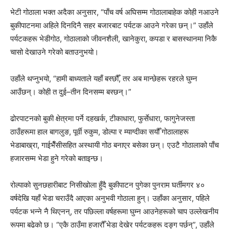
भेटी गोठाला भक्त अदैका अनुसार, “पाँच वर्ष अघिसम्म गोठालाबाहेक कोही नआउने
बुकीपाटनमा अहिले दिनदिनै सहर बजारबाट पर्यटक आउने गरेका छन्।” उहाँले
पर्यटकहरू भेडीगोठ, गोठालाको जीवनशैली, खानेकुरा, कपडा र बासस्थानमा निकै
चासो देखाउने गरेको बताउनुभयो।
उहाँले थप्नुभयो, “हामी बाध्यताले यहाँ बस्छौँ, तर अब मान्छेहरू रहरले घुम्न
आउँछन्। कोही त दुई–तीन दिनसम्म बस्छन्।”
ढोरपाटनको बुकी क्षेत्रमा पर्ने दहखर्क, टीकाधारा, फुर्सेधारा, फागुनेजस्ता
ठाउँहरूमा हाल बागलुङ, पूर्वी रुकुम, डोल्पा र म्याग्दीका सयौँ गोठालाहरू
भेडाबाख्रा, गाईभैँसीसहित अस्थायी गोठ बनाएर बसेका छन्। एउटै गोठालाको पाँच
हजारसम्म भेडा हुने गरेको बताइन्छ।
रोल्पाको सुनछहारीबाट निसीखोला हुँदै बुकीपाटन पुगेका पुनराम घर्तीमगर ४०
वर्षदेखि यहाँ भेडा चराउँदै आएका अनुभवी गोठाला हुन्। उहाँका अनुसार, पहिले
पर्यटक भन्ने नै थिएनन्, तर पछिल्ला वर्षहरूमा घुम्न आउनेहरूको चाप उल्लेखनीय
रूपमा बढेको छ। “एकै ठाउँमा हजारौँ भेडा देखेर पर्यटकहरू दङ्ग पर्छन्”, उहाँले