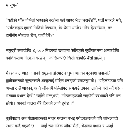
भन्नुभयो।
“यहाँको घाँस पोषिलो भएकाले बर्खामा यहाँ आएर भेडा चराउँछौँ”, घर्ती मगरले भने,
“पर्यटकहरू हाम्रो भिडियो खिच्छन्, के–केमा आउँछ भनेर देखाउँछन्, तर
हामीसँग मोबाइल छैन, कहाँ हेर्ने?”
समुद्री सतहदेखि ४,५०० मिटरको उचाइमा फैलिएको बुकीपाटनमा असारदेखि
कात्तिकसम्म गोठाला बस्छन्। कात्तिकपछि चिसो बढेपछि बेँसी झर्छन्।
भैरहवाबाट आठ जनाको समूहमा ढोरपाटन घुम्न आएका प्रकाश ज्ञवालीले
बुकीपाटनको सुन्दरताले आफूलाई मोहित बनाएको बताउनुभयो। “पहिलोपटक यति
अग्लो ठाउँ आएको, अनि जीवनमै पहिलोपटक पहाडै ढपक्क ढाकिने गरी चर्दै गरेका
भेडाका बथान देखेँ,” उहाँले भन्नुभयो, “गोठालाहरूको सहयोगी स्वभावले पनि मन
छोयो। अबको यात्रा धेरै दिनको लागि हुनेछ।”
बुकीपाटन अब गोठालाहरूको मात्र गन्तव्य नभई पर्यटकहरूको पनि लोभलाग्दो
स्थल बन्दै गएको छ — जहाँ स्वाभाविक जीवनशैली, भेडाका बथान र अपूर्व