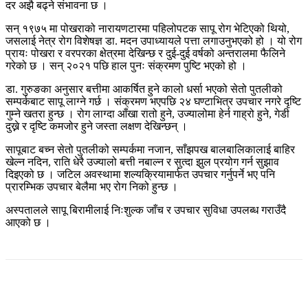
दर अझै बढ्ने संभावना छ ।
सन् १९७५ मा पोखराको नारायणटारमा पहिलोपटक सापू रोग भेटिएको थियो,
जसलाई नेत्र रोग विशेषज्ञ डा. मदन उपाध्यायले पत्ता लगाउनुभएको हो । यो रोग
प्रायः पोखरा र वरपरका क्षेत्रमा देखिन्छ र दुई-दुई वर्षको अन्तरालमा फैलिने
गरेको छ । सन् २०२१ पछि हाल पुनः संक्रमण पुष्टि भएको हो ।
डा. गुरुङका अनुसार बत्तीमा आकर्षित हुने कालो धर्सा भएको सेतो पुतलीको
सम्पर्कबाट सापू लाग्ने गर्छ । संक्रमण भएपछि २४ घण्टाभित्र उपचार नगरे दृष्टि
गुम्ने खतरा हुन्छ । रोग लाग्दा आँखा रातो हुने, उज्यालोमा हेर्न गाह्रो हुने, गेडी
दुख्ने र दृष्टि कमजोर हुने जस्ता लक्षण देखिन्छन् ।
सापूबाट बच्न सेतो पुतलीको सम्पर्कमा नजान, साँझपख बालबालिकालाई बाहिर
खेल्न नदिन, राति धेरै उज्यालो बत्ती नबाल्न र सुत्दा झुल प्रयोग गर्न सुझाव
दिइएको छ । जटिल अवस्थामा शल्यक्रियामार्फत उपचार गर्नुपर्ने भए पनि
प्रारम्भिक उपचार बेलैमा भए रोग निको हुन्छ ।
अस्पतालले सापू बिरामीलाई निःशुल्क जाँच र उपचार सुविधा उपलब्ध गराउँदै
आएको छ ।