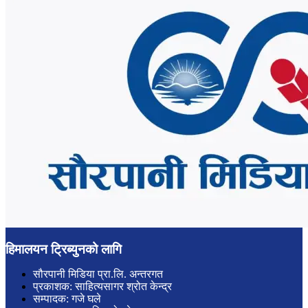
हिमालयन ट्रिब्युनको लागि
सौरपानी मिडिया प्रा.लि. अन्तरगत
प्रकाशक: साहित्यसागर श्रोत केन्द्र
सम्पादक: गजे घले