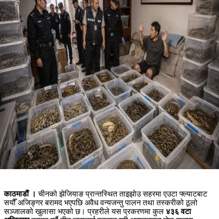
काठमाडौं ।
चीनको झेजियाङ प्रान्तस्थित ताइझोउ सहरमा एउटा फ्ल्याटबाट
सयौँ अजिङ्गर बरामद भएपछि अवैध वन्यजन्तु पालन तथा तस्करीको ठूलो
सञ्जालको खुलासा भएको छ। प्रहरीले यस प्रकरणमा कुल
४३६ वटा