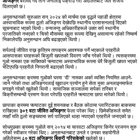
अजिङ्गर
बरामद गर्दै तीन जनालाई पक्राउ गरी अदालतबाट जेल सजाय
दिलाएको छ।
अनुसन्धानको सुरुआत सन् २०२४ को मार्चमा एक वृद्धले पहाडी क्षेत्रमा
अस्वाभाविक रूपमा ठूलो अजिङ्गर देखेपछि स्थानीय प्रशासनलाई दिएको
सूचनाबाट भएको थियो। वन्यजन्तु अधिकारीहरूले उक्त सर्प स्थानीय
प्रजातिको नभएको र चिसो मौसममा खुला रूपमा देखिनु असामान्य रहेको निष्कर्ष
निकालेपछि अनुसन्धान अघि बढाइएको थियो।
सर्पलाई जीवित राख्न कृत्रिम तापक्रम आवश्यक पर्ने भएकाले प्रहरीले
आसपासका घरहरूको बिजुली खपतको विवरण जाँच गरेको थियो। त्यसक्रममा
गुओ नामका एक व्यक्तिको फ्ल्याटमा अस्वाभाविक रूपमा धेरै बिजुली खपत भएको
भेटिएपछि प्रहरीले निगरानी बढाएको थियो।
अनुसन्धानका क्रममा गुओको घरमा ‘दी’ नामका अर्का व्यक्ति नियमित आउने-
जाने गरेको तथा अजिङ्गरलाई खुवाउन प्रयोग हुने सेता मुसा अनलाइनमार्फत
मगाइने गरेको खुलेको थियो। सामाजिक सञ्जालमा सर्पका तस्बिर र
बिक्रीसम्बन्धी प्रमाण फेला परेपछि प्रहरीले फ्ल्याटमा छापा मारेको थियो।
छापाका क्रममा फ्ल्याटका दुई शयनकक्ष र बैठक कोठामा प्लास्टिकका बाकसमा
राखिएका
३०९ वटा जीवित अजिङ्गर
फेला परेका थिए। छिमेकीहरूले समेत
त्यहाँ यति ठूलो सङ्ख्यामा सर्प पालिएको थाहा नपाएको प्रहरीले जनाएको छ।
सोधपुछका क्रममा गुओले सन् २०१४ मा चारवटा अजिङ्गर किनेर प्रजनन सुरु
गरेको स्वीकार गरेका थिए। अनुसन्धानबाट उनले र उनका सहयोगीले
अहिलेसम्म
८० वटा अजिङ्गर बिक्री गरिसकेको
खुलेको छ।