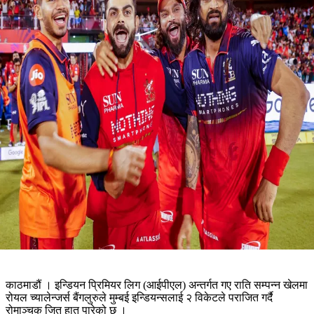
काठमाडौं । इन्डियन प्रिमियर लिग (आईपीएल) अन्तर्गत गए राति सम्पन्न खेलमा
रोयल च्यालेन्जर्स बैंगलुरुले मुम्बई इन्डियन्सलाई २ विकेटले पराजित गर्दै
रोमाञ्चक जित हात पारेको छ ।