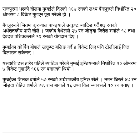
राजपुरमा भएको खेलमा मुम्बईले दिएको १६७ रनको लक्ष्य बैंगलुरुले निर्धारित २०
ओभरमा ८ विकेट गुमाएर पूरा गरेको हो ।
बैंगलुरुको जितमा क्रुणाल पाण्ड्याले उत्कृष्ट ब्याटिङ गर्दै ७३ रनको
अर्धशतकीय पारी खेले । जकोब बेथेलले २७ रन जोड्दा जितेश शर्माले १८ तथा
देवदत्त पडिक्कलले १२ रनको योगदान दिए ।
मुम्बईका कोर्बिन बोशले उत्कृष्ट बलिङ गर्दै ४ विकेट लिए पनि टोलीलाई जित
दिलाउन सकेनन् ।
यसअघि टस हारेर पहिले ब्याटिङ गरेको मुम्बई इन्डियन्सले निर्धारित २० ओभरमा
७ विकेट गुमाउँदै १६६ रन बनाएको थियो ।
मुम्बईका तिलक वर्माले ५७ रनको अर्धशतकीय इनिङ खेले । नमन धिरले ४७ रन
जोड्दा रोहित शर्माले २२, राज बावाले १६ तथा विल ज्याक्सले १० रन बनाए ।