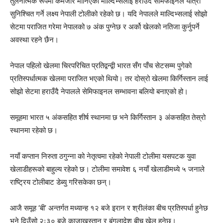
तुलनात्मक रूपमा कमजोर मानिएको माल्दिभ्सलाई हराउँदै सेमिफाइनल यात्रा
सुनिश्चित गर्ने लक्ष्य नेपाली टोलीको रहेको छ। यदि नेपालले माल्दिभ्सलाई सोझो
सेटमा पराजित गरेमा नेपालको ७ अंक पुग्नेछ र अर्को खेलको नतिजा कुर्नुपर्ने
अवस्था रहने छैन।
नेपाल पहिलो खेलमा चिरपरिचित प्रतिद्वन्द्वी
भारत
सँग पाँच सेटसम्म पुगेको
प्रतिस्पर्धात्मक खेलमा पराजित भएको थियो। तर दोस्रो खेलमा
किर्गिस्तान
लाई
सोझो सेटमा हराउँदै नेपालले सेमिफाइनल सम्भावना बलियो बनाएको हो।
समूहमा भारत ५ अंकसहित शीर्ष स्थानमा छ भने किर्गिस्तान ३ अंकसहित तेस्रो
स्थानमा रहेको छ।
नयाँ कप्तान
निरुता ठगुन्ना
को नेतृत्वमा रहेको नेपाली टोलीमा यसपटक युवा
खेलाडीहरूको बाहुल्य रहेको छ। टोलीमा समावेश ६ नयाँ खेलाडीमध्ये ५ जनाले
राष्ट्रिय टोलीबाट डेब्यु गरिसकेका छन्।
आजै समूह ‘बी’ अन्तर्गत मध्यान्ह १२ बजे
इरान
र
श्रीलंका
बीच प्रतिस्पर्धा हुनेछ
भने दिउँसो २ः३० बजे
काजाखस्तान
र
बंगलादेश
बीच खेल हुनेछ।