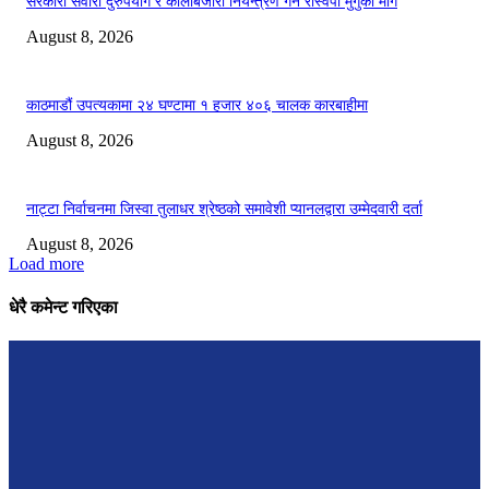
सरकारी सवारी दुरुपयोग र कालोबजारी नियन्त्रण गर्न रास्वपा मुगुको माग
August 8, 2026
काठमाडौं उपत्यकामा २४ घण्टामा १ हजार ४०६ चालक कारबाहीमा
August 8, 2026
नाट्टा निर्वाचनमा जिस्वा तुलाधर श्रेष्ठको समावेशी प्यानलद्वारा उम्मेदवारी दर्ता
August 8, 2026
Load more
धेरै कमेन्ट गरिएका
मध्यरातमा प्रधानमन्त्री शाहको अर्थपूर्ण सन्देश : ‘ढिला होला, तर गलत हुँदैन’
August 8, 2026
प्रधानमन्त्री ओली गृहजिल्ला झापा जाँदै, औद्योगिक पार्क शिलान्यास गर्ने