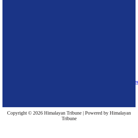
February 28, 2021
सुवास नेम्वाङको टिप्पणी : अविश्वास प्रस्तावको हरिबिजोग भयो
February 28, 2021
खेलबिहीन नेपाली क्रिकेट, अन्यौलमा क्यान
February 28, 2021
नयाँ सरकार गठनको रस्साकस्सी : ओली रोज्ने कि प्रचण्ड–नेपाल भन्नेमा जसपामा दुई धा
February 28, 2021
Copyright © 2026 Himalayan Tribune | Powered by Himalayan
Tribune