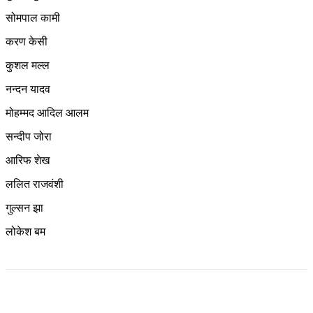
सोमपाल कामी
करण केसी
कुशल मल्ल
नन्दन यादव
मोहम्मद आदिल आलम
सन्दीप जोरा
आरिफ शेख
ललित राजवंशी
गुल्सन झा
लोकेश बम