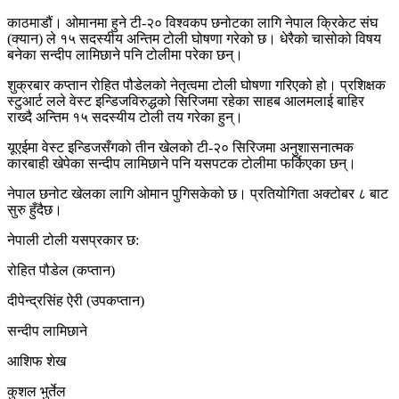
काठमाडौं। ओमानमा हुने टी-२० विश्वकप छनोटका लागि नेपाल क्रिकेट संघ
(क्यान) ले १५ सदस्यीय अन्तिम टोली घोषणा गरेको छ। धेरैको चासोको विषय
बनेका सन्दीप लामिछाने पनि टोलीमा परेका छन्।
शुक्रबार कप्तान रोहित पौडेलको नेतृत्वमा टोली घोषणा गरिएको हो। प्रशिक्षक
स्टुआर्ट लले वेस्ट इन्डिजविरुद्धको सिरिजमा रहेका साहब आलमलाई बाहिर
राख्दै अन्तिम १५ सदस्यीय टोली तय गरेका हुन्।
यूएईमा वेस्ट इन्डिजसँगको तीन खेलको टी-२० सिरिजमा अनुशासनात्मक
कारबाही खेपेका सन्दीप लामिछाने पनि यसपटक टोलीमा फर्किएका छन्।
नेपाल छनोट खेलका लागि ओमान पुगिसकेको छ। प्रतियोगिता अक्टोबर ८ बाट
सुरु हुँदैछ।
नेपाली टोली यसप्रकार छ:
रोहित पौडेल (कप्तान)
दीपेन्द्रसिंह ऐरी (उपकप्तान)
सन्दीप लामिछाने
आशिफ शेख
कुशल भुर्तेल