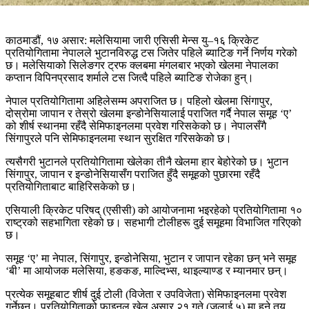
काठमाडौं, १७ असार: मलेसियामा जारी एसिसी मेन्स यु–१६ क्रिकेट
प्रतियोगितामा नेपालले भुटानविरुद्ध टस जितेर पहिले ब्याटिङ गर्ने निर्णय गरेको
छ। मलेसियाको सिलेङगर ट्रफ क्लबमा मंगलबार भएको खेलमा नेपालका
कप्तान विपिनप्रसाद शर्माले टस जित्दै पहिले ब्याटिङ रोजेका हुन्।
नेपाल प्रतियोगितामा अहिलेसम्म अपराजित छ। पहिलो खेलमा सिंगापुर,
दोस्रोमा जापान र तेस्रो खेलमा इन्डोनेसियालाई पराजित गर्दै नेपाल समूह ‘ए’
को शीर्ष स्थानमा रहँदै सेमिफाइनलमा प्रवेश गरिसकेको छ। नेपालसँगै
सिंगापुरले पनि सेमिफाइनलमा स्थान सुरक्षित गरिसकेको छ।
त्यसैगरी भुटानले प्रतियोगितामा खेलेका तीनै खेलमा हार बेहोरेको छ। भुटान
सिंगापुर, जापान र इन्डोनेसियासँग पराजित हुँदै समूहको पुछारमा रहँदै
प्रतियोगिताबाट बाहिरिसकेको छ।
एसियाली क्रिकेट परिषद् (एसीसी) को आयोजनामा भइरहेको प्रतियोगितामा १०
राष्ट्रको सहभागिता रहेको छ। सहभागी टोलीहरू दुई समूहमा विभाजित गरिएको
छ।
समूह ‘ए’ मा नेपाल, सिंगापुर, इन्डोनेसिया, भुटान र जापान रहेका छन् भने समूह
‘बी’ मा आयोजक मलेसिया, हङकङ, माल्दिभ्स, थाइल्याण्ड र म्यानमार छन्।
प्रत्येक समूहबाट शीर्ष दुई टोली (विजेता र उपविजेता) सेमिफाइनलमा प्रवेश
गर्नेछन्। प्रतियोगिताको फाइनल खेल असार २१ गते (जुलाई ५) मा हुने तय