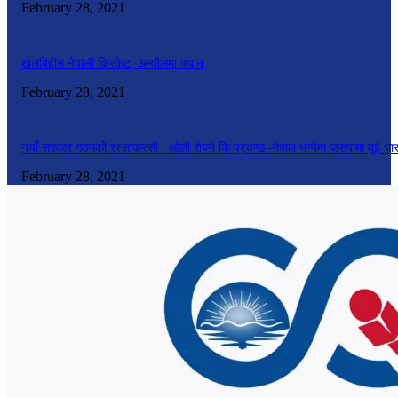
February 28, 2021
खेलबिहीन नेपाली क्रिकेट, अन्यौलमा क्यान
February 28, 2021
नयाँ सरकार गठनको रस्साकस्सी : ओली रोज्ने कि प्रचण्ड–नेपाल भन्नेमा जसपामा दुई धा
February 28, 2021