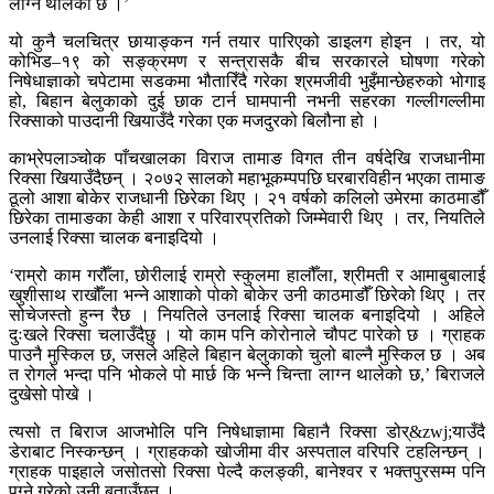
लाग्न थालेको छ ।’
यो कुनै चलचित्र छायाङ्कन गर्न तयार पारिएको डाइलग होइन । तर, यो
कोभिड–१९ को सङ्क्रमण र सन्त्रासकै बीच सरकारले घोषणा गरेको
निषेधाज्ञाको चपेटामा सडकमा भौतारिँदै गरेका श्रमजीवी भुइँमान्छेहरुको भोगाइ
हो, बिहान बेलुकाको दुई छाक टार्न घामपानी नभनी सहरका गल्लीगल्लीमा
रिक्साको पाउदानी खियाउँदै गरेका एक मजदुरको बिलौना हो ।
काभ्रेपलाञ्चोक पाँचखालका विराज तामाङ विगत तीन वर्षदेखि राजधानीमा
रिक्सा खियाउँदैछन् । २०७२ सालको महाभूकम्पपछि घरबारविहीन भएका तामाङ
ठूलो आशा बोकेर राजधानी छिरेका थिए । २१ वर्षको कलिलो उमेरमा काठमाडौँ
छिरेका तामाङका केही आशा र परिवारप्रतिको जिम्मेवारी थिए । तर, नियतिले
उनलाई रिक्सा चालक बनाइदियो ।
‘राम्रो काम गरौँला, छोरीलाई राम्रो स्कुलमा हालौँला, श्रीमती र आमाबुबालाई
खुशीसाथ राखौँला भन्ने आशाको पोको बोकेर उनी काठमाडौँ छिरेको थिए । तर
सोचेजस्तो हुन्न रैछ । नियतिले उनलाई रिक्सा चालक बनाइदियो । अहिले
दुःखले रिक्सा चलाउँदैछु । यो काम पनि कोरोनाले चौपट पारेको छ । ग्राहक
पाउनै मुस्किल छ, जसले अहिले बिहान बेलुकाको चुलो बाल्नै मुस्किल छ । अब
त रोगले भन्दा पनि भोकले पो मार्छ कि भन्ने चिन्ता लाग्न थालेको छ,’ बिराजले
दुखेसो पोखे ।
त्यसो त बिराज आजभोलि पनि निषेधाज्ञामा बिहानै रिक्सा डोर्&zwj;याउँदै
डेराबाट निस्कन्छन् । ग्राहकको खोजीमा वीर अस्पताल वरिपरि टहलिन्छन् ।
ग्राहक पाइहाले जसोतसो रिक्सा पेल्दै कलङ्की, बानेश्वर र भक्तपुरसम्म पनि
पुग्ने गरेको उनी बताउँछन् ।