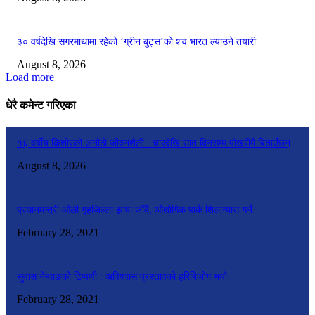
३० वर्षदेखि सगरमाथामा रहेको ‘ग्रीन बुट्स’को शव भारत ल्याउने तयारी
August 8, 2026
Load more
धेरै कमेन्ट गरिएका
१६ वर्षीय किशोरको अनौठो जीवनशैली : चारदेखि सात दिनसम्म पोखरीमै बिताउँछन्
August 8, 2026
प्रधानमन्त्री ओली गृहजिल्ला झापा जाँदै, औद्योगिक पार्क शिलान्यास गर्ने
February 28, 2021
सुवास नेम्वाङको टिप्पणी : अविश्वास प्रस्तावको हरिबिजोग भयो
February 28, 2021