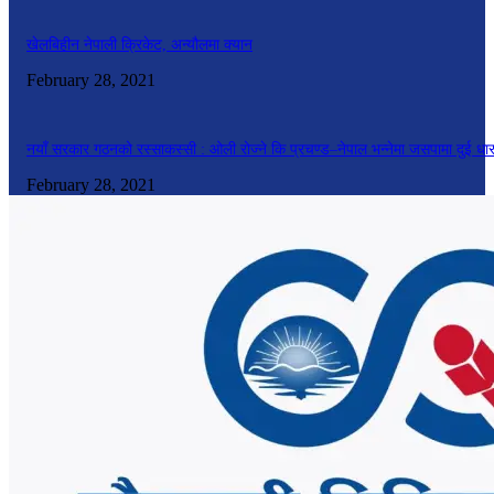
खेलबिहीन नेपाली क्रिकेट, अन्यौलमा क्यान
February 28, 2021
नयाँ सरकार गठनको रस्साकस्सी : ओली रोज्ने कि प्रचण्ड–नेपाल भन्नेमा जसपामा दुई धा
February 28, 2021