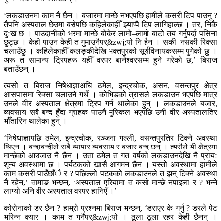
‘लकडाउनमा काम नै छैन । बजारमा मान्छे नभएपछि हामीले कसरी टिप पाउनु ?
तैपनि अस्पताल छेउमा बसेपछि कहिलेकाहीँ झ्याप्पै टिप लागिहाल्छ । तर, निकै
दुःख छ । पाउदानीको भरमा मान्छे बोकेर लामो–लामो बाटो तय गर्नुपर्दा पसिना
छुट्छ । केही पाउन केही त गुमाउनैपर्&zwj;यो नि हैन । सकी–नसकी रिक्सा
चलाउँछु । कहिलेकाहीँ कलङ्कीदेखि भक्तपुरको सूर्यविनायकसम्म पुगेको छु ।
अरू त सामान्य ट्रिपहरू यहीँ वरपर बानेश्वरसम्म हुने गरेको छ,’ बिराज
बताउँछन् ।
त्यसो त बिराज निषेधाज्ञाअघि ठमेल, इन्द्रचोक, असन, वसन्तपुर क्षेत्र
आसपासमा रिक्सा चलाउने गर्थे । कोभिडको त्रासले लकडाउन भएपछि मात्र
उनले वीर अस्पताल क्षेत्रमा ट्रिप गर्न थालेका हुन् । लकडाउनले बजार,
व्यवसाय सबै बन्द हुँदा ग्राहक पाउनै मुस्किल भएपछि उनी वीर अस्पतालतिर
भौँतारिन थालेका हुन् ।
‘निषेधाज्ञापछि ठमेल, इन्द्रचोक, रञ्जना गल्ली, वसन्तपुरतिर टिक्ने अवस्था
थिएन । बन्दाबन्दीले सबै व्यापार व्यवसाय र बजार बन्द छन् । त्यसैले यी क्षेत्रमा
मान्छेको आउजाउ नै छैन । उता ठमेल त गत वर्षको लकडाउनदेखि नै प्रायः
शून्य अवस्थामा छ । पर्यटकको खासै आगमन छैन । यस्तो अवस्थामा हामीले
काम कसरी पाउँछाँै र ? पछिल्लो पटकको लकडाउनले त झन् टिक्ने अवस्था
नै रहेन,’ तामाङ भन्छन्, ‘अस्पताल एरियामा त कसो मान्छे नपाइला र ? भन्ने
लाग्यो अनि वीर अस्पताल वरपर हानिएँ ।’
कोरोनाको डर छैन ? हाम्रो प्रश्नमा बिराज भन्छन्, ‘डराएर के गर्नु ? डरले पेट
भरिन्न क्यार । काम त गर्नैपर्&zwj;यो । ठूला–ठूला रहर केही छैनन् ।