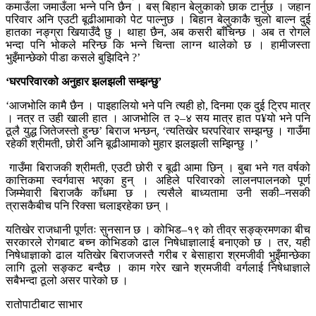
कमाउँला जमाउँला भन्ने पनि छैन । बस् बिहान बेलुकाको छाक टार्नुछ । जहान
परिवार अनि एउटी बूढीआमाको पेट पाल्नुछ । बिहान बेलुकाकै चुलो बाल्न दुई
हातका नङ्ग्रा खियाउँदै छु । थाहा छैन, अब कसरी बाँचिन्छ । अब त रोगले
भन्दा पनि भोकले मरिन्छ कि भन्ने चिन्ता लाग्न थालेको छ । हामीजस्ता
भुइँमान्छेको पीडा कसले बुझिदिने ?’
‘घरपरिवारको अनुहार झलझली सम्झन्छु’
‘आजभोलि कामै छैन । पाइहालियो भने पनि त्यही हो, दिनमा एक दुई ट्रिप मात्र
। नत्र त उही खाली हात । आजभोलि त २–४ सय मात्र हात प¥यो भने पनि
ठूलै युद्ध जितेजस्तो हुन्छ’ बिराज भन्छन्, ‘त्यतिखेर घरपरिवार सम्झन्छु । गाउँमा
रहेकी श्रीमती, छोरी अनि बूढीआमाको मुहार झलझली सम्झिन्छु ।’
गाउँमा बिराजकी श्रीमती, एउटी छोरी र बूढी आमा छिन् । बुबा भने गत वर्षको
कात्तिकमा स्वर्गवास भएका हुन् । अहिले परिवारको लालनपालनको पूर्ण
जिम्मेवारी बिराजकै काँधमा छ । त्यसैले बाध्यतामा उनी सकी–नसकी
त्रासकैबीच पनि रिक्सा चलाइरहेका छन् ।
यतिखेर राजधानी पूर्णतः सुनसान छ । कोभिड–१९ को तीव्र सङ्क्रमणका बीच
सरकारले रोगबाट बच्न कोभिडको ढाल निषेधाज्ञालाई बनाएको छ । तर, यही
निषेधाज्ञाको ढाल यतिखेर बिराजजस्तै गरीब र बेसाहारा श्रमजीवी भुइँमान्छेका
लागि ठूलो सङ्कट बन्दैछ । काम गरेर खाने श्रमजीवी वर्गलाई निषेधाज्ञाले
सबैभन्दा ठूलो असर पारेको छ ।
रातोपाटीबाट साभार