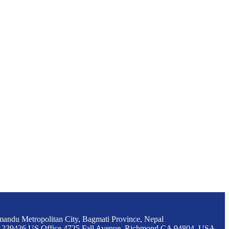
mandu Metropolitan City, Bagmati Province, Nepal
1239436 US Office 4725 Fall Avenue, Richmond CA 94804, USA