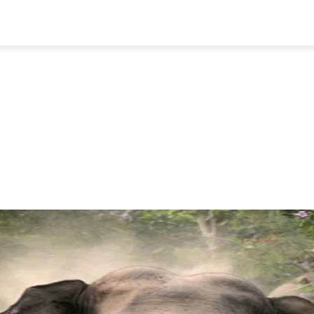
प्रवास
अर्थ र ब्यापार
मनोरन्जन
अन्य
भिडियो
ENGLISH