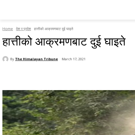
होमपेज
सामाचार
टृब्युन स्पेसल
राजनीति
देश र प्रदेश
Home
देश र प्रदेश
हात्तीको आक्रमणबाट दुई घाइते
हात्तीको आक्रमणबाट दुई घाइते
By
The Himalayan Tribune
March 17, 2021
Share