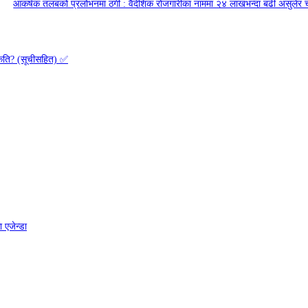
आकर्षक तलबको प्रलोभनमा ठगी : वैदेशिक रोजगारीका नाममा २४ लाखभन्दा बढी असुलेर 
 कति? (सूचीसहित) ✅
 एजेन्डा