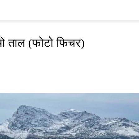
प्रवास
अर्थ र ब्यापार
मनोरन्जन
अन्य
भिडियो
ENGLISH
ो ताल (फोटो फिचर)