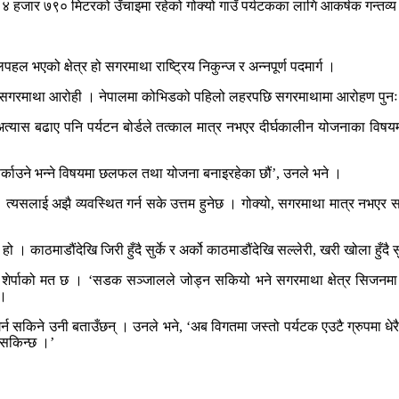
। ४ हजार ७९० मिटरको उँचाइमा रहेको गोक्यो गाउँ पर्यटकका लागि आकर्षक गन्तव्य
भएको क्षेत्र हो सगरमाथा राष्ट्रिय निकुन्ज र अन्नपूर्ण पदमार्ग ।
सगरमाथा आरोही । नेपालमा कोभिडको पहिलो लहरपछि सगरमाथामा आरोहण पुनः शुरु
त्यास बढाए पनि पर्यटन बोर्डले तत्काल मात्र नभएर दीर्घकालीन योजनाका विषय
ा फर्काउने भन्ने विषयमा छलफल तथा योजना बनाइरहेका छौं’, उनले भने ।
 छ । त्यसलाई अझै व्यवस्थित गर्न सके उत्तम हुनेछ । गोक्यो, सगरमाथा मात्र नभए
 हो । काठमाडौंदेखि जिरी हुँदै सुर्के र अर्को काठमाडौंदेखि सल्लेरी, खरी खोला हु
्ने शेर्पाको मत छ । ‘सडक सञ्जालले जोड्न सकियो भने सगरमाथा क्षेत्र सिजनमा 
 ।
्न सकिने उनी बताउँछन् । उनले भने, ‘अब विगतमा जस्तो पर्यटक एउटै ग्रुपमा धेरै
 सकिन्छ ।’