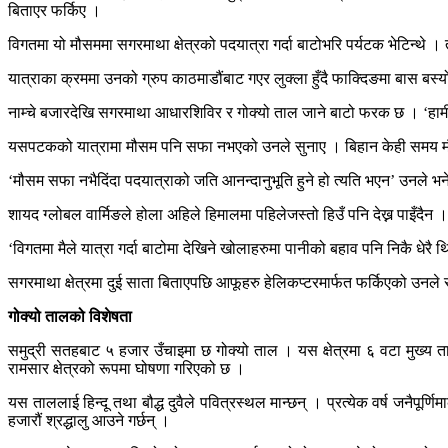
बिताएर फर्किए ।
विगतमा यो मौसममा सगरमाथा क्षेत्रको पदयात्रा गर्दा बाटोभरि पर्यटक भेटिन्थे 
यात्राका क्रममा उनको ग्रुप काठमाडौंबाट गएर लुक्ला हुँदै फाक्दिङमा बास बस
नाम्चे बजारदेखि सगरमाथा आधारशिविर र गोक्यो ताल जाने बाटो फरक छ । ‘हामी गोक्
यसपटकको यात्रामा मौसम पनि सफा नभएको उनले सुनाए । बिहान केही समय मौ
‘मौसम सफा नभैदिंदा पदयात्राको जति आनन्दानुभूति हुने हो त्यति भएन’ उनले भने
शायद ग्लोबल वार्मिङले होला अहिले हिमालमा पहिलेजस्तो हिउँ पनि देख्न पाइँदैन 
‘विगतमा मैले यात्रा गर्दा बाटोमा देखिने खोलाहरुमा पानीको बहाव पनि निकै धेर
सगरमाथा क्षेत्रमा दुई साता बिताएपछि आफूहरु हेलिकप्टरमार्फत फर्किएको उनले 
गोक्यो तालको विशेषता
समुद्री सतहबाट ५ हजार उँचाइमा छ गोक्यो ताल । यस क्षेत्रमा ६ वटा मुख्य त
रामसार क्षेत्रको रूपमा घोषणा गरिएको छ ।
यस ताललाई हिन्दू तथा बौद्ध दुवैले पवित्रस्थल मान्छन् । प्रत्येक वर्ष जनैपूर्णि
हजारौं श्रद्धालु आउने गर्छन् ।