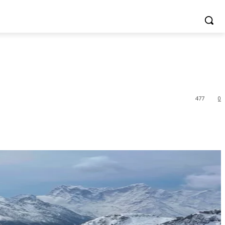
477
0