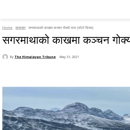
होमपेज
सामाचार
टृब्युन स्पेसल
राजनीति
देश र प्रदेश
Home
सामाचार
सगरमाथाको काखमा कञ्चन गोक्यो ताल (फोटो फिचर)
सगरमाथाको काखमा कञ्चन गोक्य
By
The Himalayan Tribune
May 31, 2021
Share