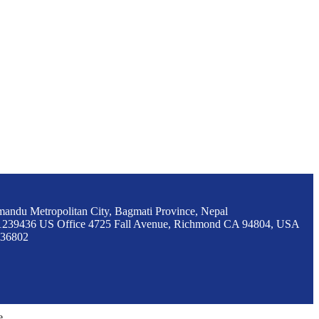
mandu Metropolitan City, Bagmati Province, Nepal
1239436 US Office 4725 Fall Avenue, Richmond CA 94804, USA
236802
e