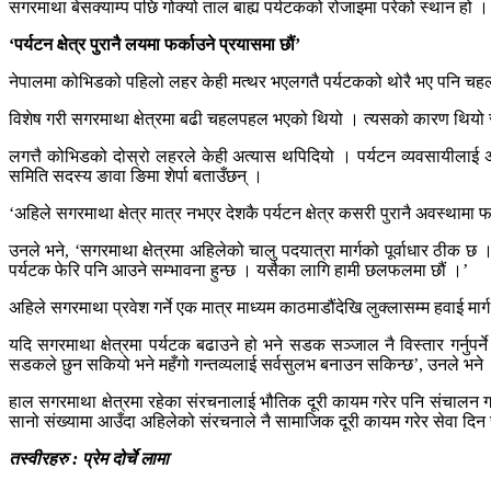
सगरमाथा बेसक्याम्प पछि गोक्यो ताल बाह्य पर्यटकको रोजाइमा परेको स्थान हो 
‘पर्यटन क्षेत्र पुरानै लयमा फर्काउने प्रयासमा छौं’
नेपालमा कोभिडको पहिलो लहर केही मत्थर भएलगतै पर्यटकको थोरै भए पनि चहलपहल 
विशेष गरी सगरमाथा क्षेत्रमा बढी चहलपहल भएको थियो । त्यसको कारण थियो 
लगत्तै कोभिडको दोस्रो लहरले केही अत्यास थपिदियो । पर्यटन व्यवसायीलाई अ
समिति सदस्य ङावा ङिमा शेर्पा बताउँछन् ।
‘अहिले सगरमाथा क्षेत्र मात्र नभएर देशकै पर्यटन क्षेत्र कसरी पुरानै अवस्थाम
उनले भने, ‘सगरमाथा क्षेत्रमा अहिलेको चालु पदयात्रा मार्गको पूर्वाधार ठीक
पर्यटक फेरि पनि आउने सम्भावना हुन्छ । यसैका लागि हामी छलफलमा छौं ।’
अहिले सगरमाथा प्रवेश गर्ने एक मात्र माध्यम काठमाडौंदेखि लुक्लासम्म हवाई मार्ग
यदि सगरमाथा क्षेत्रमा पर्यटक बढाउने हो भने सडक सञ्जाल नै विस्तार गर्नुपर
सडकले छुन सकियो भने महँगो गन्तव्यलाई सर्वसुलभ बनाउन सकिन्छ’, उनले भने
हाल सगरमाथा क्षेत्रमा रहेका संरचनालाई भौतिक दूरी कायम गरेर पनि संचालन गर
सानो संख्यामा आउँदा अहिलेको संरचनाले नै सामाजिक दूरी कायम गरेर सेवा दिन
तस्वीरहरु : प्रेम दोर्चे लामा