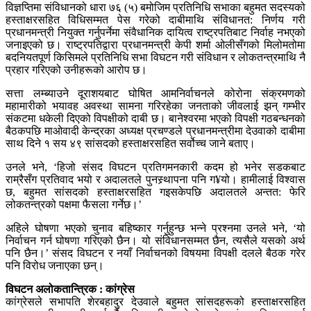
विज्ञप्तिमा संविधानको धारा ७६ (५) बमोजिम प्रतिनिधि सभाका बहुमत सदस्यको
हस्ताक्षरसहित विधिसम्मत पेस गरेको दाबीमाथि संविधानत: निर्णय गरी
प्रधानमन्त्री नियुक्त गर्नुपर्नेमा संवैधानिक दायित्व राष्ट्रपतिबाट निर्वाह नभएको
जनाइएको छ। राष्ट्रपतिद्वारा प्रधानमन्त्री केपी शर्मा ओलीसँगको मिलोमतोमा
बदनियतपूर्ण किसिमले प्रतिनिधि सभा विघटन गरी संविधान र लोकतन्त्रमाथि नै
प्रहार गरिएको उनीहरूको आरोप छ।
सत्ता लम्ब्याउने दूराशयबाट घोषित आमनिर्वाचनले कोरोना संक्रमणको
महामारीको भयावह अवस्था सामना गरिरहेका जनताको जीवलाई झन् गम्भीर
संकटमा धकेली दिएको विपक्षीको दाबी छ। बानेश्वरमा भएको विपक्षी गठबन्धनको
बैठकपछि माओवादी केन्द्रका अध्यक्ष प्रचण्डले प्रधानमन्त्रीमा देउवाको दाबीमा
साथ दिने १ सय ४९ सांसदको हस्ताक्षरसहित सर्वोच्च जाने बताए।
उनले भने, ‘हिजो संसद विघटन प्रतिगमनकारी कदम हो भनेर सडकबाट
राम्रैसँग प्रतिवाद भयो र अदालतले पुनस्र्थापना पनि ग¥यो। हामीलाई विश्वास
छ, बहुमत सांसदको हस्ताक्षरसहित गइसकेपछि अदालतले अन्तत: फेरि
लोकतन्त्रको पक्षमा फैसला गर्नेछ।’
अहिले घोषणा भएको चुनाव बहिष्कार गर्नुहुन्छ भन्ने प्रश्नमा उनले भने, ‘यो
निर्वाचन गर्न घोषणा गरिएको छैन। यो संविधानसम्मत छैन, त्यसैले यसको अर्थ
पनि छैन।’ संसद विघटन र नयाँ निर्वाचनको विषयमा विपक्षी दलले बैठक गरेर
पनि विरोध जनाएका छन्।
विघटन अलोकतान्त्रिक : कांग्रेस
कांग्रेसले सभापति शेरबहादुर देउवाले बहुमत सांसदहरूको हस्ताक्षरसहित