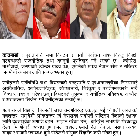
काठमाडौं
: प्रतिनिधि सभा विघटन र नयाँ निर्वाचन घोषणाविरुद्ध विपक्षी
गठबन्धनले राजनीतिक तथा कानुनी प्रतिवाद गर्ने भएको छ। कांग्रेस,
माओवादी, जसपाको उपेन्द्र यादव पक्ष, एमालेको माधव नेपाल खेमा र राष्ट्रिय
जनमोर्चा त्यसका लागि एकगठ भएका हुन्।
उनीहरूले प्रतिनिधि सभा विघटनको राष्ट्रपति र प्रधानमन्त्रीको निर्णयलाई
असंवैधानिक, अलोकतान्त्रिक, स्वेच्छाचारी, निरंकुश र प्रतिगमनकारी भन्दै
निन्दा र भत्र्सना गरेका छन्। विघटनले मुलुकमा राजनीतिक अनिश्चय, अन्यौल
र अराजकता सिर्जना गर्ने उनीहरूको ठम्याई छ।
गठबन्धनले विज्ञप्ति निकाली उक्त कदमविरुद्ध एकजुट भई ‘नेपाली जनताको
गणतन्त्र, समावेशी लोकतन्त्र एवं नेपालको सर्वोपरी राष्ट्रिय हिताको रक्षाका
लागि दृढतापूर्वक अगाडि बढ्न’ आह्वान गरेका छन्। कांग्रेस सभापति शेरबहादुर
देउवा, माओवादी अध्यक्ष पुष्पकमल दाहाल, एमाले नेता नेपाल, जसपा अध्यक्ष
यादव र राजमो उपाध्यक्ष दुर्गा पौडेलले संयुक्त विज्ञप्ति जारी गरेका हुन्।