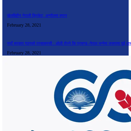
खेलबिहीन नेपाली क्रिकेट, अन्यौलमा क्यान
February 28, 2021
नयाँ सरकार गठनको रस्साकस्सी : ओली रोज्ने कि प्रचण्ड–नेपाल भन्नेमा जसपामा दुई धा
February 28, 2021