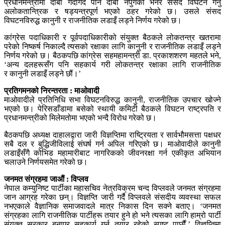
प्रधानमन्त्रीमा दाबी गर्दागर्दै पनि दाबी नपुगेको भनेर संसद विघटन गर्नु
अलोकतान्त्रिक र षड्यन्त्रपूर्ण भएको ठहर गरेको छ। उसले संसद
विघटनविरुद्ध कानुनी र राजनीतिक लडाइँ लड्ने निर्णय गरेको छ।
कांग्रेस पदाधिकारी र पूर्वपदाधिकारीको संयुक्त बैठकले लोकतन्त्र खतरामा
परेको निष्कर्ष निकाल्दै त्यसको रक्षाका लागि कानुनी र राजनीतिक लडाइँ लड्ने
निर्णय गरेको छ। बैठकपछि कांग्रेस सहमहामन्त्री डा. प्रकाशशरण महतले भने,
‘अन्य दलहरूसँग पनि सहकार्य गरी लोकतन्त्र रक्षाका लागि राजनीतिक
र कानुनी लडाइँ लड्ने छौं।’
प्रतिगमनको निरन्तरता : माओवादी
माओवादीले प्रतिनिधि सभा विघटनविरुद्ध कानुनी, राजनीतिक उपचार खोज्ने
भएको छ। पेरिसडाँडामा बसेको स्थायी कमिटी बैठकले विघटन राष्ट्रपति र
प्रधानमन्त्रीको मिलेमतोमा भएको भन्दै विरोध गरेको छ।
बैठकपछि अध्यक्ष दाहालद्वारा जारी विज्ञप्तिमा राष्ट्रियता र सार्वभौमसत्ता पक्षधर
सबै दल र बुद्धिजीविलाई संघर्ष गर्न अपिल गरिएको छ। माओवादीले कानुनी
लडाइँसँगै कोभिड महामारीबाट नागरिकको जीवनरक्षा गर्न एकीकृत अभियान
चलाउने निर्णयसमेत गरेको छ।
जनमत संग्रहमा जाऔं : विप्लव
नेपाल कम्युनिष्ट पार्टीका महासचिव नेत्रविक्रम चन्द विप्लवले जनमत संग्रहमा
जान आग्रह गरेका छन्। विज्ञप्ति जारी गर्दै विप्लवले संसदीय व्यवस्था सफल
नभएकाले वैज्ञानिक समाजवादले मात्र निकास दिन सक्ने बताए। ‘जनमत
संग्रहका लागि राजनीतिक पार्टीहरू तयार हुने हो भने त्यसका लागि हाम्रो पार्टी
संयुक्त सरकार बनाएर सहकार्य गर्न तयार रहेको स्पष्ट पार्छौं,’ विज्ञप्तिमा