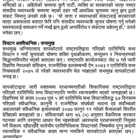
भनिएको छ। अहिलेको समस्या कुनै पार्टी, व्यक्ति वा सरकारको मात्र नभएर
संसदीय व्यवस्थाकै समस्या भएको ठहर गर्दै आवधिक चुनावमा जानु झन् ठूलो
संकट निम्तनु उनको तर्क छ। ‘यो सत्ता र व्यवस्थाको संकटलाई सरकारको
मात्र असफलता बताएर फेरि पनि संसदीय व्यवस्थाकै चुनाव घोषणा गर्नु भनेको
समस्यालाई समाधान गर्ने नभई झन् ठूलो अन्तर्विरोध र संकटमा धकेल्नु हो,’ उनले
भनेका छन्।
विघटन असंवैधानिक : सभामुख
सभामुख अग्निप्रसाद सापकोटाले राष्ट्रपतिद्वारा गरिएको प्रतिनिधि सभा
विघटन र नयाँ चुनावको घोषणा शक्ति पृथकीकरण, सन्तुलन र नियन्त्रणको
सिद्धान्तविपरीत भएको बताएका छन्। राष्ट्रपति कार्यालयबाट जेठ ७ गते जारी
विज्ञप्ति नेपालको संविधान, राजनीतिक दलसम्बन्धी ऐन २०७३ र प्रतिनिधि सभा
नियमावली २०७५ ले गरेको व्यवस्थासँग मेल नखाएको सभामुख सापकोटाको
भनाइ छ।
सापकोटाद्वारा जारी वक्तव्यमा प्रधानमन्त्रीको सिफारिसमा राष्ट्रपतिद्वारा
गरिएको प्रतिनिधि सभा विघटनप्रति गम्भीर ध्यानाकर्षण भएको जनाइएको छ।
विज्ञप्तिमा यो कदम २०७७ पुस ५ को प्रतिनिधि सभा विघटनविरुद्ध ६७ दिनसम्म
गरिएको संवैधानिक, कानुनी र राजनैतिक संघर्षको भावना एवं संर्वोच्चको
अदालतको संवैधानिक इजालसको २०७७ फागुन ११ गतेको फैसलाको विपरीत
देखिएको बताइएको छ। संविधानको धारा ७६ (५) अनुसार वैकल्पिक सरकार
गठनका लागि वस्तुगत आधार पेस भइसकेको अवस्थामा प्रधानमन्त्री नियुक्त
गर्ने विकल्प रहँदारहँदै सार्वभौम प्रतिनिधिसभा विघटनको निष्कर्षमा पुग्नु कदापी
स्वाभाविक र संवैधानिक कदम मान्न नसकिने सापकोटाले बताएका छन्।
अन्नपूर्णबाट