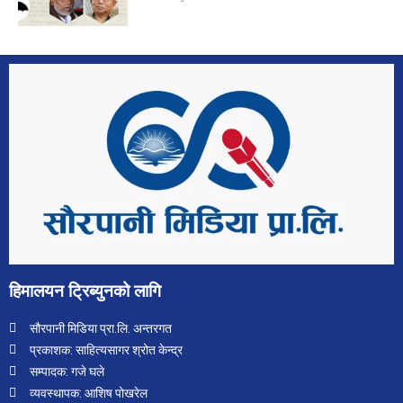
हिमालयन ट्रिब्युनको लागि
सौरपानी मिडिया प्रा.लि. अन्तरगत
प्रकाशक: साहित्यसागर श्रोत केन्द्र
सम्पादक: गजे घले
व्यवस्थापक: आशिष पोखरेल