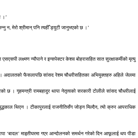
ो ।’
ु न, मेरो श्रीमान् पनि त्यहीँ ड्युटी जानुभएको छ ।’
पी लक्ष्मण न्यौपाने र इन्सपेक्टर केशव बोहरासहित सात सुरक्षाकर्मीको मृत्यु
ो छ । अदालतको फैसलापछि सांसद रेशम चौधरीसहितका अभियुक्तहरु अहिले जेलमा
ो छ । गृहमन्त्री रामबहादुर थापा नेतृत्वको सरकारी टोलीले सांसद चौधरीलाई
ुद्धकाल थिएन । टीकापुरलाई राजनीतिसँग जोड्न मिल्दैन, त्यो क्रुर आपराधिक
दुर थापा ‘बादल’ माइतीघरमा गएर आन्दोलनको समर्थन गरेको दिन आफूलाई थप पीडा