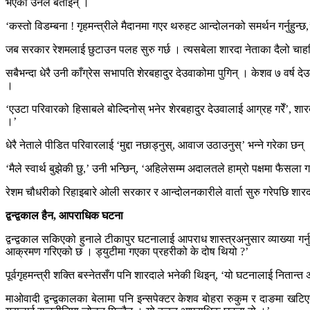
भएको उनले बताइन् ।
‘कस्तो विडम्बना ! गृहमन्त्रीले मैदानमा गएर थरुहट आन्दोलनको समर्थन गर्नुहुन्छ,’
जब सरकार रेशमलाई छुटाउन पलह सुरु गर्छ । त्यसबेला शारदा नेताका दैलो चाहर्छ
सबैभन्दा धेरै उनी काँग्रेस सभापति शेरबहादुर देउवाकोमा पुगिन् । केशव ७ वर
।
‘एउटा परिवारको हिसाबले बोल्दिनोस् भनेर शेरबहादुर देउवालाई आग्रह गरेँ’, शारद
।’
धेरै नेताले पीडित परिवारलाई ‘मुद्दा नछाड्नुस्, आवाज उठाउनुस्’ भन्ने गर
‘मैले स्वार्थ बुझेकी छु,’ उनी भन्छिन्, ‘अहिलेसम्म अदालतले हाम्रो पक्षमा फैसला ग
रेशम चौधरीको रिहाइबारे ओली सरकार र आन्दोलनकारीले वार्ता सुरु गरेपछि शारद
द्वन्द्वकाल हैन, आपराधिक घटना
द्वन्द्वकाल सकिएको हुनाले टीकापुर घटनालाई आपराध शास्त्रअनुसार व्याख्या गर्
आक्रमण गरिएको छ । ड्युटीमा गएका प्रहरीको के दोष थियो ?’
पूर्वगृहमन्त्री शक्ति बस्नेतसँग पनि शारदाले भनेकी थिइन्, ‘यो घटनालाई नितान्त 
माओवादी द्वन्द्वकालका बेलामा पनि इन्सपेक्टर केशव बोहरा रुकुम र दाङमा खटिएका