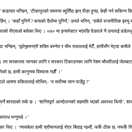
 कडायत भन्छिन्, ‘टीकापुरको समस्या ब्युतिँदा झन् पीडा हुन्छ, केही गर्न सकिन्न कि, 
िन् । ‘कहाँ पुगिनँ ? कसको दैलोमा पुगिनँ,’ उनले भनिन्, ‘सबैले राजनीतिक इस्य
्ष देउवाको पीएसओ बसेका थिए । ०७० मा इन्सपेक्टर भएपछि देउवाले नै उनलाई डडेल
ा भन्छिन्, ‘पूर्वगृहमन्त्री शक्ति बस्नेत र भीम रावललाई भेटेँ, हामीसँग भेट्दा
ेका छन् । तर सरकारमा जानका लागि र सरकार टिकाउनका लागि रेशम चौधरीलाई जेलब
रेको छ, हामी कानुनमा विश्वास गर्छौं ।’
ाले आफ्ना वकिललाई सोधिन्– ‘म सर्वोच्च जान पाउँछु ?’
नुपर्ने शारदाको तर्क छ । ‘शान्तिपूर्ण आन्दोलनको सहमति भएको अवस्था थियो’, शार
अपराध भन्नुपर्छ ।’
 थिए । ‘त्यसबेला हामी श्रीमानलाई रोएर बिदाइ गथ्र्यौं, फर्के ठीक छ, नफर्के सिउ