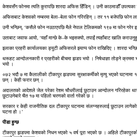
केशवसँग फोनमा त्यति कुरापछि शारदा अफिस हिँडिन् । उनी काठमाडौँ उपत्यका ख
अफिसबाट केशवको नम्बरमा बेला–बेला फोन गरिरहिन् । तर ११ बजेपछि फोन लाग्न 
उनी भन्छिन्, ‘कसैले फोन नउठाएपछि मैले नेपाल टेलिकमको १९७ मा फोन गरेर इलाका 
उताबाट जवाफ आयो, ‘यहाँ मान्छे के–के भइसक्यो, तपाईं त्यहाँबाट खालि कराउनुहुन्
इलाका प्रहरी कार्यालयका ड्युटी अफिसरले झ्याप्प फोन राखिदिए । शारदा भन्छ
थरूहट आन्दोलनकारी र प्रहरीको बीचमा झडप भयो । निषेधाज्ञा तोड्ने क्रममा भा
भयो ।
०७२ भदौ ७ मा कैलालीको टीकापुर झडपमा सुरक्षाकर्मीको मृत्यु भएको घटनाम
छन् । केही फरार छन् ।
अदालतको आदेशले जेल परेका रेशम चौधरीलाई छुटाउन आन्दोलन गरिरहेका थारु क
छुटाउनेबारे चैत १७ मा पहिलो चरणको वार्ता गरेको छ ।
सरकार र केही राजनीतिक दल टीकापुर घटनामा संलग्नहरुलाई छुटाउन लागेकोमा 
घटना हो ।’
पीडा हुन्छ
टीकापुर झडपमा केशवको निधन भएको ५ वर्ष पूरा भएको छ । अहिले टीकापुरको सम