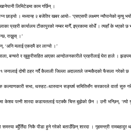
ानेपानी लिमिटेडमा काम गर्छिन् ।
छाड्यो । मध्यान्ह २ बजेतिर खबर आयो– ‘एसएसपी लक्ष्मण न्यौपानेको मृत्यु भय
प्रहरी कार्यालय टीकापुरको नम्बर मागेँ, इप्रकामा सोधेँ । त्यहाँ के भएको छ भन्न
छ, राख्नुस् ।’
िन्, ‘अनि मलाई एकदमै डर लाग्यो ।’
ला, बन्चरो र खुकुरीसहित आएका आन्दोलनकारीले प्रहरीलाई घेरा हाले । झडपमा एसएस
ा ११ जनालाई दोषी ठहर गर्दै कैलाली जिल्ला अदालतले जन्मकैदको फैसला गरेक
ल्याणकारी सभा, थरुहट–थारुवान सङ्घर्ष समितिसँग सरकारले वार्ता सुरु गरेक
केशव पत्नी शारदा कडायतलाई पटक्कै चित्त बुझेको छैन । उनी भन्छिन्, ‘त्यो य
स्या ब्युँतिँदा निकै पीडा हुने गरेको बताउँछिन् शारदा । गृहमन्त्री रामबहा