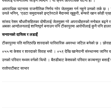
यसलाई राजनीतिमा जोड्न मिल्दैन । यो क्रुर आपराधिक घटना हो ।’
आपराधिक घटनामा राजनीतिक निर्णय गरेर जेलमुक्त गर्न नहुने उनको तर्क छ । यस
उनले भनिन्, ‘एउटा समुदायको इन्ट्रेस्टले मैदानमा खुकुरी, बन्चरो खान कोही प्रह
सांसद रेशम चौधरीसहितका दोषीलाई जेलमुक्त गरे अपराधीहरुको मनोबल बढ्ने र गल
अबका आन्दोलनलाई शान्तिपूर्ण बनाउन पनि टीकापुरमा आरोपीलाई कुनै पनि हालतमा
सन्तानको दायित्व र लडाइँ
टीकापुरमा पति मारिएपछि शारदाको पारिवारिक अवस्था जटिल बनेको छ । छोराहरु 
०५५ मा केशव र शारदाको विवाह भयो । ०५९ देखि खानेपानी संस्थानमा जागिर 
उनको परिवार मध्यम वर्गको थियो । बैतडीबाट केशवको परिवार कञ्चनपुर बसाइ
रातोपाटीबाट साभार
Share