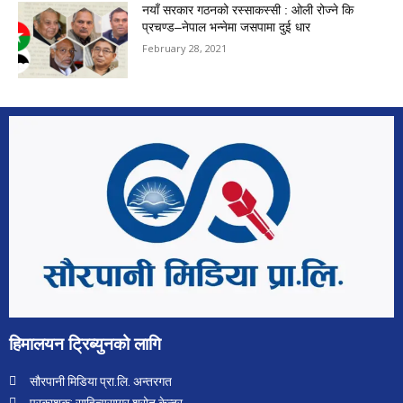
नयाँ सरकार गठनको रस्साकस्सी : ओली रोज्ने कि
प्रचण्ड–नेपाल भन्नेमा जसपामा दुई धार
February 28, 2021
हिमालयन ट्रिब्युनको लागि
सौरपानी मिडिया प्रा.लि. अन्तरगत
प्रकाशक: साहित्यसागर श्रोत केन्द्र