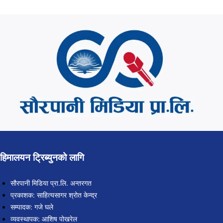
हिमालयन ट्रिब्युनको लागि
सौरपानी मिडिया प्रा.लि. अन्तरगत
प्रकाशक: साहित्यसागर श्रोत केन्द्र
सम्पादक: गजे घले
व्यवस्थापक: आशिष पोखरेल