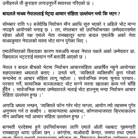
उनीहरुले ती कुराहरु लगाउनुपर्ने ब्यवस्था गरिएको छ ।
बादलले माधव नेपाललाई भेट्दा आचार संहिता उल्लंघन भयो कि भएन ?
सोमबार राति १२ बजेदेखि निर्वाचन मौन अवधि सुरु भएको र अहिले भोट माग्न
नपाइने आयोगको भनाइ छ । तर, मंगलबार सो उपनिर्वाचनका उम्मेदवारसमेत
रहेका ओली पक्ष एमाले नेता रामबहादुर थापा बादल एमालेकै अर्का नेता
माधवकुमार नेपालको घरमा भोट माग्न पुगेका थिए ।
एमालेभित्रको विवादका कारण यसअघि माधव नेपाल पक्षले अर्का उम्मेदवार डा.
खिमलाल भट्टराई मतदान गर्ने बताउँदै आएको छ ।
नेपाल र बादल बीचको भेटमा निर्वाचन आचारसंहिता आकर्षित नहुने आयोगका
सहप्रवक्ता धमलाले बताए । उनले भने, ‘व्यक्तिले व्यक्तिसँग कुरा गरेको
सन्दर्भमा त आचार संहिता लागू नहोला । सार्वजनिक रुपमा चुनाव प्रचार–
प्रसार गर्ने, सामाजिक सञ्जालबाट भोट माग्ने यस्ता खालका काम गर्न चाँहि
हुँदैन । सार्वजनिक रुपमा उम्मेदवारले मलाई भोट हाल्नुस् भन्दा निर्वाचन आचार
संहिता उल्लंघन हुन्छ ।’
अगाडि धमला भन्छन्, ‘व्यक्तिले फोन गरेर भोट माग्ला, आयोग त्यो तहसम्म पुगेर
अनुगमन गर्न त सक्दैन । सामान्यतया आमसभा, कोणसभाजस्ता क्रियाकलाप
मौन अवधिमा गर्दा आचार संहिता उल्लंघन हुन्छ ।’
बागमती प्रदेशमा हुने उपनिर्वाचनका​ लागि एमाले ओली पक्षबाट गृहमन्त्री
रामबहादुर थापा उठेका छन् । कांग्रेस, माओवादी केन्द्र, जसपा तथा एमाले