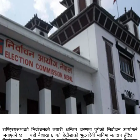
राष्ट्रियसभाको निर्वाचनको तयारी अन्तिम चरणमा पुगेको निर्वाचन आयोगले
जनाएको छ । यही बैशाख ६ गते हेटौंडाको भुटनदेवी माविमा मतदान हुँदैछ ।