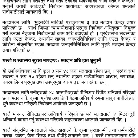
निर्वाचनका लागि मतपत्र तथा मतपेटिकाको व्यवस्थाका साथै मतदान केन्द्रमा
गर्नुपर्ने तयारी सकिएको निर्वाचन आयोगका सहप्रवक्ता कोमल धमलाले
रातोपाटीलाई जानकारी दिए ।
मतदानका लागि भुटनदेवी माविको प्राङ्गणमा ३ वटा मतदान केन्द्र तयार
पारिएको छ । साथै जिल्ला न्यायाधीशलाई प्रमुख निर्वाचन अधिकृतमा नियुक्त
गरी उनको नेतृत्वमा निर्वाचनको काम अघि बढाएको हो । प्रदेशसभा सदस्यका
लागि एउटा केन्द्र, स्थानीय तहका जनप्रतिनिधिका लागि एउटा केन्द्र र
कोरोना संक्रमित भएका मतदाता जनप्रतिनिधिका लागि छुट्टै मतदान केन्द्र
तयार गरिएको छ ।
यस्तो छ स्वास्थ्य सुरक्षा मापदण्ड : मतदान अघि हात धुनुपर्ने
यो उपनिर्वाचनका लागि कूल ३ सय ४८ जना मतदाता रहेका छन् । प्रदेश सभा
सदस्य १ सय १० रहेका छन् स्थानीय तहका गाउँपालिका अध्यक्ष, उपाध्यक्ष,
नगरपालिका प्रमुख तथा उपप्रमुख २ सय ३८ जना रहेका छन् ।
मतदानका लागि उनीहरुको ४८ घण्टाभित्रको पीसिआर रिर्पोट अनिवार्य गरिएको
छ । मतदान केन्द्रमा प्रवेश अगाडि नै गेटमा अनिवार्य रुपमा सावुन पानीले हात
धुने व्यवस्था गरिएको निर्वाचन आयोगले जनाएको छ ।
यस्तै मास्क, सेनिटाइजर अनिवार्य गरिएको छ भने मतदाताले २ मिटर दुरी
अनिवार्य कायम गर्नु व्यवस्था गरिएको सहप्रवक्ता धमलाले जानकारी दिए ।
यस्तै संक्रमित मतदाताले भोट खसाल्ने केन्द्रमा सुरक्षाकर्मी तथा कर्मचारीले
मास्क, पञ्जा, फेस शिल्ड तथा पीपीई लगाउने छन् । यस्तै मतगणनासम्म पनि