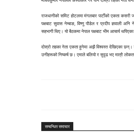
माधवकुमार नेपालले अस्वीकार गरे पनि दोस्रो तहका नेता घन
राजधानीको समिट होटलमा मंगलबार पार्टीको एकता कसरी जोग
पक्षबाट सुवास नेम्बाङ, विष्णु पौडेल र प्रदीप ज्ञवाली अनि न
सहभागी थिए। यो बैठकमा नेपाल पक्षबाट भीम आचार्य थपिएक
दोस्रो तहका नेता एकता हुनेमा अझै विश्वस्त देखिएका छन्। 
उनीहरूको निष्कर्ष छ। एमाले बलियो र सुदृढ भए मात्रै लोकतन्त
Share
सम्बन्धित समाचार