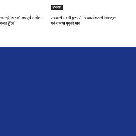
राजनीति
मन्त्री शाहको अर्थपूर्ण सन्देश :
सरकारी सवारी दुरुपयोग र कालोबजारी नियन्त्रण
गलत हुँदैन’
गर्न रास्वपा मुगुको माग