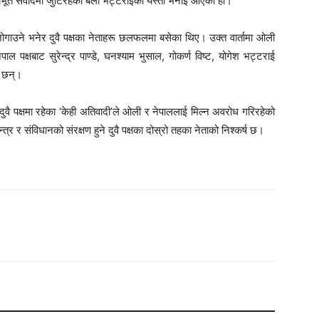
ीभूत संवादमा जुटिरहेका बेला भट्टराईको यस्तो भनाई आएको हो।
ाउने भनेर दुवै पक्षका नेताहरू छलफलमा बसेका थिए। उक्त वार्तामा ओली
ेपाल पक्षबाट सुरेन्द्र पाण्डे, घनश्याम भुसाल, गोकर्ण विष्ट, योगेश भट्टराई
ा छन्।
दुवै पक्षमा रहेका ‘केही अतिवादी’ले ओली र नेपाललाई मिल्न अवरोध गरिरहेको
्र र संविधानको संरक्षण हुने दुवै पक्षका दोस्रो तहका नेताको निश्कर्ष छ।