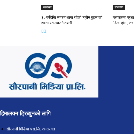
सामाचार
राजनीति
३० वर्षदेखि सगरमाथामा रहेको ‘ग्रीन बुट्स’को
मध्यरातमा प्रधान
शव भारत ल्याउने तयारी
‘ढिला होला, तर 
हिमालयन ट्रिब्युनको लागि
सौरपानी मिडिया प्रा.लि. अन्तरगत