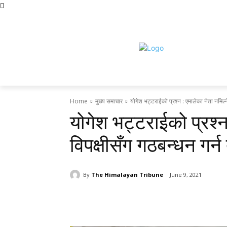
Saturday, August 8, 2026
होमपेज
सामाचार
टृब्युन स्पेसल
राजनीति
द
Home
मुख्य समाचार
योगेश भट्टराईको प्रश्न : एमालेका नेता नमिल्न
योगेश भट्टराईको प्रश्न
विपक्षीसँग गठबन्धन गर्न
By
The Himalayan Tribune
June 9, 2021
Share