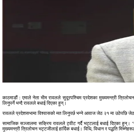
काठमाडौं : एमाले नेता भीम रावलले सुदूरपश्चिम प्रदेशका मुख्यमन्त्री त्रिलो
लिनुपर्ने भन्दै रावलले बधाई दिएका हुन्।
रावलले प्रदेशसभामा विश्वासको मत लिनुपर्छ भन्ने आवाज जेठ २१ मा उठेपछि जेठ 
सामाजिक सञ्जालमा सक्रिय रावलले ट्वीट गर्दै भट्टलाई बधाई दिएका हुन्। ‘सुद
मुख्यमन्त्री त्रिलोचन भट्टजीलाई हार्दिक बधाई। विधि, विधान र पद्धति मिच्नेह