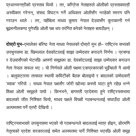
प्रधानमन्त्रीको प्रस्ताव थियो । तर, काँग्रेस नेताहरुले ओलीको प्रस्तावमात्रै
अस्वीकार गरेनन्, संसद विघटन गर्ने अधिकार ओलीसँग नरहेको स्मरण पनि
गराउन थाले । तर, यहीबेला माधव कुमार नेपाल देउवासँग कुराकानी गर्न
बूढमनीलकण्ठ पुगेपछि ओली पक्ष थप तरंगित बनेको नेताहरु बताउँछन् ।
दोस्रो मुभ–
एमालेका बरिष्ठ नेता माधव नेपालको दोस्रो मुभ हो– राष्ट्रिय सभाको
उपचुनावमा डा. खिमलाल देवकोटालाई साझा उम्मेदवार बनाउने निर्णय । प्रचण्ड
र देउवासँगको भेटपछि आफ्नो समूहका डा. देवकोटालाई साझा उम्मेदवार बनाउन
नेता नेपाल सफल भए । यो निर्णयले ओली पक्षमा एकप्रकारको भुइँचालो नै आयो
। बालुवाटारमा तत्काल स्थायी कमिटीको बैठक बोलाइयो र बादलको उम्मेदवारी
‘ब्याक’ गरियो । माधव नेपाल पक्षसँग जोरी खोज्दा कस्तो घाटा हुने रहेछ भन्ने
शिक्षा ओली समूहले पायो । किनभने, बागमती प्रदेशमा हुने राष्ट्रियसभामा
बादलको जीत निश्चित थियो, माधव पक्षले विपक्षी गठबन्धनलाई सघाउँदा ओली
अल्पमतमा पर्ने प्रष्टै देखियो ।
राष्ट्रियसभाको उपचुनावमा भएको यो गठबन्धनले बादललाई मात्र होइन, डोरमणि
नेतृत्वको प्रदेश सरकारलाई समेत अल्पमतमा पार्ने निश्चित भएपछि ओली समूह