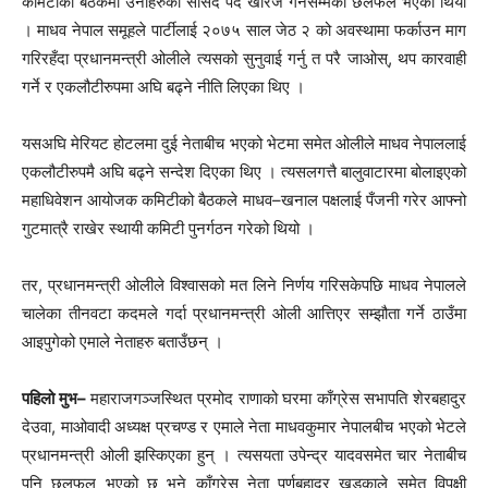
कमिटीको बैठकमा उनीहरुको सांसद पद खारेज गर्नेसम्मको छलफल भएको थियो
। माधव नेपाल समूहले पार्टीलाई २०७५ साल जेठ २ को अवस्थामा फर्काउन माग
गरिरहँदा प्रधानमन्त्री ओलीले त्यसको सुनुवाई गर्नु त परै जाओस्, थप कारवाही
गर्ने र एकलौटीरुपमा अघि बढ्ने नीति लिएका थिए ।
यसअघि मेरियट होटलमा दुई नेताबीच भएको भेटमा समेत ओलीले माधव नेपाललाई
एकलौटीरुपमै अघि बढ्ने सन्देश दिएका थिए । त्यसलगत्तै बालुवाटारमा बोलाइएको
महाधिवेशन आयोजक कमिटीको बैठकले माधव–खनाल पक्षलाई पँजनी गरेर आफ्नो
गुटमात्रै राखेर स्थायी कमिटी पुनर्गठन गरेको थियो ।
तर, प्रधानमन्त्री ओलीले विश्वासको मत लिने निर्णय गरिसकेपछि माधव नेपालले
चालेका तीनवटा कदमले गर्दा प्रधानमन्त्री ओली आत्तिएर सम्झौता गर्ने ठाउँमा
आइपुगेको एमाले नेताहरु बताउँछन् ।
पहिलो मुभ–
महाराजगञ्जस्थित प्रमोद राणाको घरमा काँग्रेस सभापति शेरबहादुर
देउवा, माओवादी अध्यक्ष प्रचण्ड र एमाले नेता माधवकुमार नेपालबीच भएको भेटले
प्रधानमन्त्री ओली झस्किएका हुन् । त्यसयता उपेन्द्र यादवसमेत चार नेताबीच
पनि छलफल भएको छ भने काँग्रेस नेता पूर्णबहादुर खड्काले समेत विपक्षी