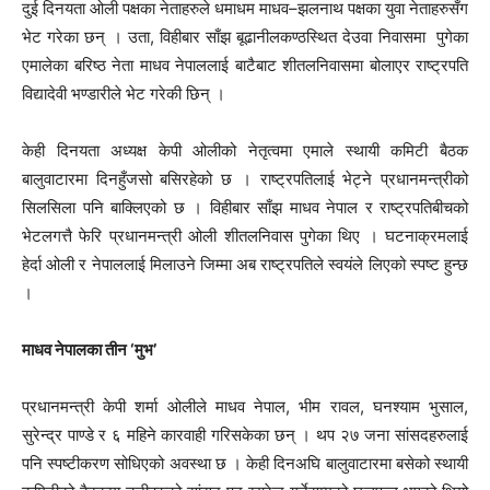
दुई दिनयता ओली पक्षका नेताहरुले धमाधम माधव–झलनाथ पक्षका युवा नेताहरुसँग
भेट गरेका छन् । उता, विहीबार साँझ बूढानीलकण्ठस्थित देउवा निवासमा पुगेका
एमालेका बरिष्ठ नेता माधव नेपाललाई बाटैबाट शीतलनिवासमा बोलाएर राष्ट्रपति
विद्यादेवी भण्डारीले भेट गरेकी छिन् ।
केही दिनयता अध्यक्ष केपी ओलीको नेतृत्वमा एमाले स्थायी कमिटी बैठक
बालुवाटारमा दिनहुँजसो बसिरहेको छ । राष्ट्रपतिलाई भेट्ने प्रधानमन्त्रीको
सिलसिला पनि बाक्लिएको छ । विहीबार साँझ माधव नेपाल र राष्ट्रपतिबीचको
भेटलगत्तै फेरि प्रधानमन्त्री ओली शीतलनिवास पुगेका थिए । घटनाक्रमलाई
हेर्दा ओली र नेपाललाई मिलाउने जिम्मा अब राष्ट्रपतिले स्वयंले लिएको स्पष्ट हुन्छ
।
माधव नेपालका तीन ‘मुभ’
प्रधानमन्त्री केपी शर्मा ओलीले माधव नेपाल, भीम रावल, घनश्याम भुसाल,
सुरेन्द्र पाण्डे र ६ महिने कारवाही गरिसकेका छन् । थप २७ जना सांसदहरुलाई
पनि स्पष्टीकरण सोधिएको अवस्था छ । केही दिनअघि बालुवाटारमा बसेको स्थायी