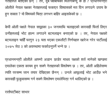
नेताहरुले बताएका छन् । तर, दुबै पक्षबीचको मिलनबिन्दु के हो ? प्रधानमन्त्री
ओलीले नेपाल पक्षका नेताहरुलाई फकाएर विश्वासको मत दिन लगाउने उपाय के
हुन सक्ला ? यो विषयको चित्र लगभग बाहिर आइसकेको छ ।
केपी ओली पक्षले नेपाल समूहका ३० जनामाथि चलाइएको कारवाही फिर्ता लिएर
उनीहरुलाई भोट हाल्न लगाउने बटमलाइन बनाएको छ । तर, नेपाल पक्षको
बटमलाइन चाहिँ फागुन २३ यता भएका एकलौटी निर्णयहरु खारेज गरेर पार्टीलाई
२०७५ जेठ २ को अवस्थामा फर्काउनुपर्ने भन्ने छ ।
प्रधानमन्त्री ओलीले आफ्नो अडान छाडेर माधव पक्षको शर्त मानेको खण्डमा
एमालेका एकता कायम हुन सक्ने नेताहरुको विश्लेषण छ । तर, ओली अहिलेसम्म
त्यति परसम्म जान तयार देखिएका छैनन् । उनले आफूलाई भोट आउँछ भने
कारवाही फुकुवासम्म गर्न सक्ने विश्लेषण एमालेभित्र गर्न थालिएको छ ।
रातोपाटीबाट साभार