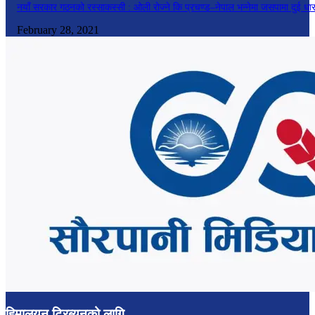
नयाँ सरकार गठनको रस्साकस्सी : ओली रोज्ने कि प्रचण्ड–नेपाल भन्नेमा जसपामा दुई धा
February 28, 2021
हिमालयन ट्रिब्युनको लागि