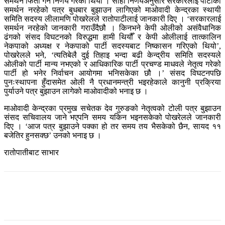
समर्थन फिर्ता गर्ने निर्णय गरेको थियो । सोही निर्णयअनुसार सरकारलाई पार्टीको
समर्थन नरहेको पत्र बुधबार बुझाउन लागिएको माओवादी केन्द्रका स्थायी
समिति सदस्य लीलामणि पोखरेलले रातोपाटीलाई जानकारी दिए । ‘सरकारलाई
समर्थन नरहेको जानकारी गराउँदैछौ । किनभने केपी ओलीको असंवैधानिक
ढंगको संसद विघटनको विरुद्धमा हामी थियौँ र केपी ओलीलाई तात्कालिन
नेकपाको अध्यक्ष र नेकपाको पार्टी सदस्यबाट निष्कासन गरिएको थियो’,
पोखरेलले भने, ‘त्यतिबेलै दुई तिहाइ भन्दा बढी केन्द्रीय समिति सदस्यले
ओलीको पार्टी मान्य नभएको र आधिकारिक पार्टी प्रचण्ड माधवले नेतृत्व गरेको
पार्टी हो भनेर निर्वाचन आयोगमा भनिसकेका छौ ।’ संसद विघटनपछि
पुनःस्थापना हुँदासमेत ओली नै प्रधानमन्त्री भइरहेकाले कानुनी प्रक्रिया
पुर्याउने पत्र बुझाउन लागेको माओवादीको भनाइ छ ।
माओवादी केन्द्रका प्रमुख सचेतक देव गुरुङको नेतृत्वको टोली पत्र बुझाउन
संसद सचिवालय जाने भएपनि समय यकिन भइनसकेको पोखरेलले ​जानकारी
दिए । ‘आज पत्र बुझाउने पक्का हो तर समय तय भैसकेको छैन, सायद ११
बजेतिर हुनसक्छ’ उनको भनाइ छ ।
रातोपातीबाट साभार