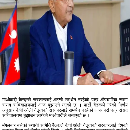
माओवादी केन्द्रले सरकारलाई आफ्नो समर्थन नरहेको पत्र औपचारिक रुपमा
संसद सचिवालयलाई आज बुझाउने भएको छ । पार्टी बैठकले गरेको निर्णय
अनुसार केपी ओली नेतृत्वको सरकारलाई समर्थन नरहेको जानकारी पत्र संसद
सचिवालयमा बुझाउन लागेको माओवादीले जनाएको छ ।
मंगलबार बसेको स्थायी समिति बैठकले केपी ओली नेतृत्वको सरकारलाई दिएको