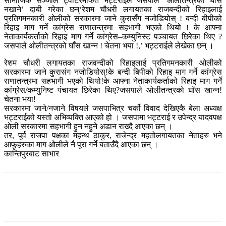
सामाजिक सञ्जाल ट्वीटरमार्फत भट्टराईले जसपाले ‘ओलीतन्त्रको घाँस
नखाने’ दाबी गरेका छन्‘रेशम चौधरी लगायतका राजबन्दीको रिहाइलाई
प्रतिगमनकारी ओलीको सरकारमा जाने कुरासँग नजोडियोस् ! बन्दी बीपीको
रिहाइ माग गर्ने कांग्रेस राणातन्त्रमा सहभागी भएको थियो ! के आफ्ना
नेताकार्यकर्ताको रिहाइ माग गर्ने कांग्रेस–कम्युनिस्ट पञ्‍चायत छिरेका थिए ?
जसपाले ओलीतन्त्रको घाँस खान्न ! चेतना भया !,’ भट्टराईले लेखेका छन् ।
रेशम चौधरी लगायतका राजवन्दीको रिहाइलाई प्रतिगमनकारी ओलीको
सरकारमा जाने कुरासंग नजोडियोस्!के बन्दी बिपीको रिहाइ माग गर्ने कांग्रेस
राणातन्त्रमा सहभागी भएको थियो!के आफ्ना नेताकार्यकर्ताको रिहाइ माग गर्ने
कांग्रेस/कम्युनिष्ट पंचायत छिरेका थिए?जसपाले ओलीतन्त्रको घाॅस खान्न!
चेतना भया!
सरकारमा जाने/नजाने विषयले जसपाभित्र चर्को विवाद देखिएकै बेला अध्यक्ष
भट्टराईको यस्तो अभिव्यक्ति आएको हो । जसपामा भट्टराई र उपेन्द्र यादवपक्ष
ओली सरकारमा सहभागी हुन नहुने अडान राख्दै आएका छन् ।
तर, पूर्व राजपा पक्षका महन्थ ठाकुर, राजेन्द्र महतोलगायतका नेताहरु भने
आफूहरुका माग ओलीले नै पूरा गर्ने बताउँदै आएका छन् ।
कान्तिपुरबाट साभार