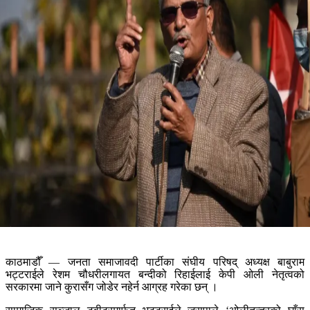
काठमाडौँ — जनता समाजावदी पार्टीका संघीय परिषद् अध्यक्ष बाबुराम
भट्टराईले रेशम चौधरीलगायत बन्दीको रिहाईलाई केपी ओली नेतृत्वको
सरकारमा जाने कुरासँग जोडेर नहेर्न आग्रह गरेका छन् ।