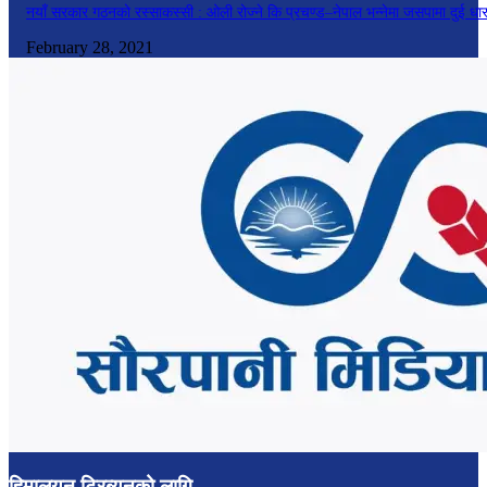
नयाँ सरकार गठनको रस्साकस्सी : ओली रोज्ने कि प्रचण्ड–नेपाल भन्नेमा जसपामा दुई धा
February 28, 2021
हिमालयन ट्रिब्युनको लागि