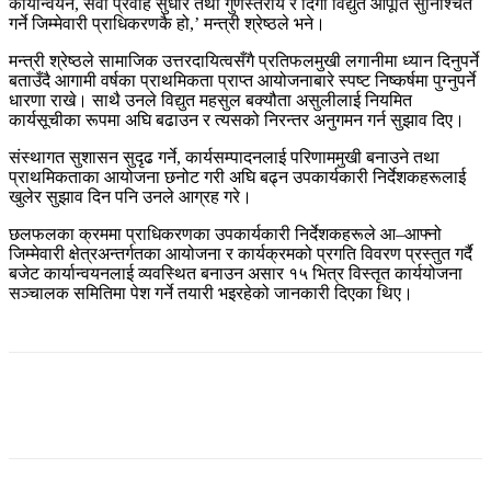
कार्यान्वयन, सेवा प्रवाह सुधार तथा गुणस्तरीय र दिगो विद्युत आपूर्ति सुनिश्चित
गर्ने जिम्मेवारी प्राधिकरणकै हो,’ मन्त्री श्रेष्ठले भने।
मन्त्री श्रेष्ठले सामाजिक उत्तरदायित्वसँगै प्रतिफलमुखी लगानीमा ध्यान दिनुपर्ने
बताउँदै आगामी वर्षका प्राथमिकता प्राप्त आयोजनाबारे स्पष्ट निष्कर्षमा पुग्नुपर्ने
धारणा राखे। साथै उनले विद्युत महसुल बक्यौता असुलीलाई नियमित
कार्यसूचीका रूपमा अघि बढाउन र त्यसको निरन्तर अनुगमन गर्न सुझाव दिए।
संस्थागत सुशासन सुदृढ गर्ने, कार्यसम्पादनलाई परिणाममुखी बनाउने तथा
प्राथमिकताका आयोजना छनोट गरी अघि बढ्न उपकार्यकारी निर्देशकहरूलाई
खुलेर सुझाव दिन पनि उनले आग्रह गरे।
छलफलका क्रममा प्राधिकरणका उपकार्यकारी निर्देशकहरूले आ–आफ्नो
जिम्मेवारी क्षेत्रअन्तर्गतका आयोजना र कार्यक्रमको प्रगति विवरण प्रस्तुत गर्दै
बजेट कार्यान्वयनलाई व्यवस्थित बनाउन असार १५ भित्र विस्तृत कार्ययोजना
सञ्चालक समितिमा पेश गर्ने तयारी भइरहेको जानकारी दिएका थिए।