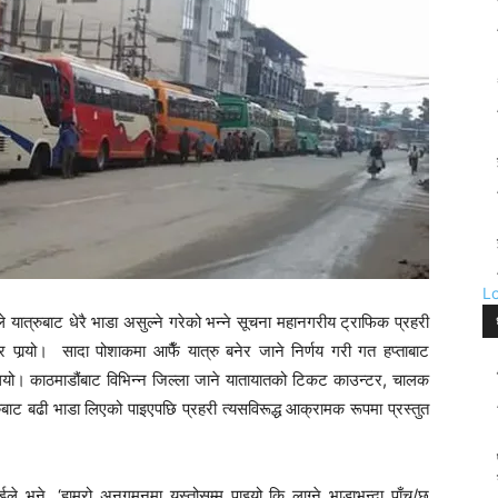
L
े यात्रुबाट धेरै भाडा असुल्ने गरेको भन्ने सूचना महानगरीय ट्राफिक प्रहरी
र्‍यो। सादा पोशाकमा आफैँ यात्रु बनेर जाने निर्णय गरी गत हप्ताबाट
थियो। काठमाडौंबाट विभिन्न जिल्ला जाने यातायातको टिकट काउन्टर, चालक
रुबाट बढी भाडा लिएको पाइएपछि प्रहरी त्यसविरूद्ध आक्रामक रूपमा प्रस्तुत
े भने, ‘हाम्रो अनुगमनमा यस्तोसम्म पाइयो कि लाग्ने भाडाभन्दा पाँच/छ