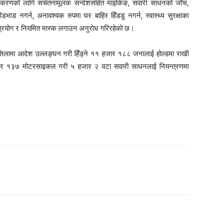
ूनिकरणको लागि सचेतनामूलक सन्देशसहित माइकिङ, सवारी साधनको जाँच,
डभाड नगर्न, अनावश्यक रुपमा घर बाहिर हिँडडु नगर्न, स्वास्थ्य सुरक्षाका
 प्रयोग र नियमित मास्क लगाउन अनुरोध गरिरहेको छ।
 सिलसिलामा आदेश उल्लङ्घन गरी हिँड्ने ११ हजार १८८ जनालाई होल्डमा राखी
र १३७ मोटरसाइकल गरी ५ हजार २ वटा सवारी साधनलाई नियन्त्रणमा