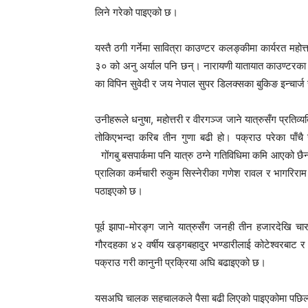
लिने गरेको पाइएको छ।
यस्तै ठगी गर्नेमा सावित्रा काउण्टर कलङ्कीमा कार्यरत महो
३० को अनु अर्याल पनि छन्। नारायणी यातायात काउण्टरका टिक
का विपिन सुवेदी र जय नेपाल सुपर डिलक्सका बुकिङ इन्चार्ज स
उनीहरूले धनुषा, महोत्तरी र वीरगञ्ज जाने यात्रुसँग प्रत
तोकिएभन्दा करिब तीन गुणा बढी हो। पक्राउ परेका पाँच
गोंगबु बसपार्कमा पनि यात्रु ठग्ने गतिविधिमा कमि आएको छ
प्रालिका कर्मचारी रुकुम सिस्नेरीका गणेश रावल र भागरिरा
पठाइएको छ।
पूर्व झापा-मोरङ्ग जाने यात्रुसँग जनही तीन हजारदेखि च
गौरदहका ४२ वर्षीय खड्गबहादुर भण्डारीलाई कोटेश्वरबाट र
पक्राउ गरी कानुनी प्रक्रिया अघि बढाइएको छ।
यसअघि चालक सहचालकले पैसा बढी लिएको पाइएकोमा पछिल्लो 