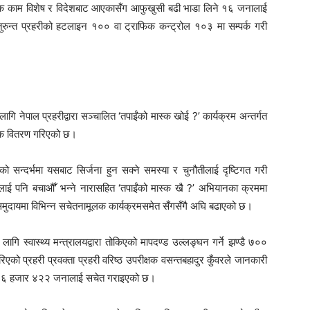
श्यक काम विशेष र विदेशबाट आएकासँग आफुखुसी बढी भाडा लिने १६ जनालाई
ुरुन्त प्रहरीको हटलाइन १०० वा ट्राफिक कन्ट्रोल १०३ मा सम्पर्क गरी
ेपाल प्रहरीद्वारा सञ्चालित ‘तपाईंको मास्क खोई ?’ कार्यक्रम अन्तर्गत
स्क वितरण गरिएको छ।
सन्दर्भमा यसबाट सिर्जना हुन सक्ने समस्या र चुनौतीलाई दृष्टिगत गरी
ाई पनि बचाऔँ’ भन्ने नारासहित ‘तपाईंको मास्क खै ?’ अभियानका क्रममा
समुदायमा विभिन्न सचेतनामूलक कार्यक्रमसमेत सँगसँगै अघि बढाएको छ।
स्वास्थ्य मन्त्रालयद्वारा तोकिएको मापदण्ड उल्लङ्घन गर्ने झण्डै ७००
ो प्रहरी प्रवक्ता प्रहरी वरिष्ठ उपरीक्षक वसन्तबहादुर कुँवरले जानकारी
ा १६ हजार ४२२ जनालाई सचेत गराइएको छ।