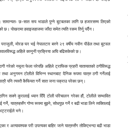
छ। सामान्यतः छ-सात सय भाडाले पुग्ने बुटबलका लागि छ हजारसम्म लिएको
छ। पोखरामा हवाइजहाजमा जाँदा समेत त्यति रकम तिर्नु पर्दैन।
ज पराजुली, मोरङ घर भई नेपालटार बस्ने २९ वर्षीय नवीन पौडेल तथा बुटवल
लवालविरूद्ध अहिले कानुनी प्रक्रिया अघि बढिसकेको छ।
 गरेको नमूना फेला परेपछि अहिले ट्राफिक प्रहरी यातायातको ठगीविरूद्ध
ा अनुगमन टोलीले विभिन्न स्थानबाट दैनिक रूपमा यात्रु ठगी गर्नेलाई
्रै पनि त्यस्तै कैफियत गर्ने सात जना पक्राउ परेका छन्।
 ठगिन सक्ने कुरालाई ध्यान दिँदै टोली परिचालन गरेका हौं, टोलीले सम्भावित
 गर्ने, यात्रुहसँग गोप्य रूपमा बुझ्ने, सोधपुछ गर्ने र बढी भाडा लिने व्यक्तिलाई
 भट्टराईले भने।
एका र अत्यावश्यक परी उपत्यका बाहिर जाने यात्रुसँग तोकिएभन्दा बढी भाडा