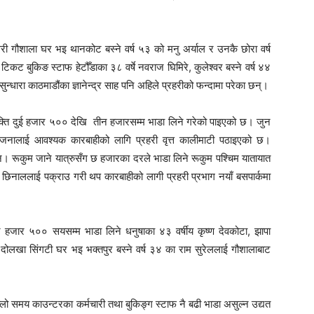
त्तरी गौशाला घर भइ थानकोट बस्ने वर्ष ५३ को मनु अर्याल र उनकै छोरा वर्ष
ट बुकिङ स्टाफ हेटौँडाका ३८ वर्षे नवराज घिमिरे, कुलेश्वर बस्ने वर्ष ४४
ुन्धारा काठमाडौंका ज्ञानेन्द्र साह पनि अहिले प्रहरीको फन्दामा परेका छन्।
िव्यक्ति दुई हजार ५०० देखि तीन हजारसम्म भाडा लिने गरेको पाइएको छ। जुन
ै जनालाई आवश्यक कारबाहीको लागि प्रहरी वृत्त कालीमाटी पठाइएको छ।
ैन। रूकुम जाने यात्रुसँग छ हजारका दरले भाडा लिने रूकुम पश्चिम यातायात
म छिनाललाई पक्राउ गरी थप कारबाहीको लागी प्रहरी प्रभाग नयाँ बसपार्कमा
ार हजार ५०० सयसम्म भाडा लिने धनुषाका ४३ वर्षीय कृष्ण देवकोटा, झापा
 दोलखा सिंगटी घर भइ भक्तपुर बस्ने वर्ष ३४ का राम सुरेललाई गौशालाबाट
समय काउन्टरका कर्मचारी तथा बुकिङ्ग स्टाफ नै बढी भाडा असुल्न उद्यत