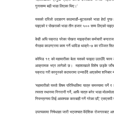
गुनासम्म बढी भाडा लिएका थिए।’
यसको दरिलो उदाहरण काठमाडौं–बुटवलको भाडा हेर्दा पुग्
पाइएको र पोखराको भाडा तीन हजार ५०० सम्म लिएको पाइएको 
केही अघि पक्राउ परेका पोखरा माइक्रोका कर्मचारी बन्दरा
भैरहवा काउण्टरमा काम गर्ने धादिङ थाक्रे–७ का रञ्जित सि
कोभिड १९ को महामारीका बेला यसको फाइदा उठाउँदै चरम ठगी
आक्रामक भएर लागेको छ। महाशाखाले विशेष छड्के जाँच तथ
पक्राउ गरी कानुनको कठघरामा उभ्याउँदै आएकोमा शनिबार मात
‘महामारीको यस्तो विषम परिस्थितिमा यात्रु समस्यामा पर्ने र
त्यस्ता स्थानमा निगरानी गर्ने, आफैं यात्रु बनेर भाडा मोलमोलाई
नियन्त्रणमा लिई आवश्यक कारबाही गर्ने गरेका छौं,’ एसएसपी
उपत्यकामा निषेधाज्ञा जारी भएपश्चात वैदेशिक रोजगारबाट आ