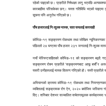
रहेको पाइएको छ। प्रहरीले निषेधज्ञा लागु भएपछि अत्याव
कारबाहीमा परिसकेका छन्। यस्ता गतिविधि भएको पाइएमा त
सूचना पनि अनुरोध गरिएको छ।
पाँच हजारलाई निःशुल्क मास्क, सात सयलाई कारवाही
कोभिड–१९ सङ्क्रमण रोकथाम तथा जोखिम न्यूनिकरणका लागि न
पछिल्लो २४ घण्टामा पाँच हजार २३१ जनालाई निःशुल्क मा
नयाँ भेरियन्टसहितको कोभिड–१९ को सङ्क्रमण बढ्दै गएको 
सङ्क्रमण रोक्न प्रहरीले ‘सङ्क्रमणबाट आफू बचौँ र अरुल
यसरी उनीहरुलाई मास्क वितरण गरिएको हो। यस्तै प्रहरीले 
अभियानको क्रममा कोभिड–१९ रोकथाम तथा नियन्त्रणका लागि 
व्यक्तिलाई सङ्क्रामक रोग ऐन, २०२० बमोजिम जरिवाना गरिएक
दिए। शनिबार देशभर सञ्चालित सचेतनामूलक कार्यक्रमम