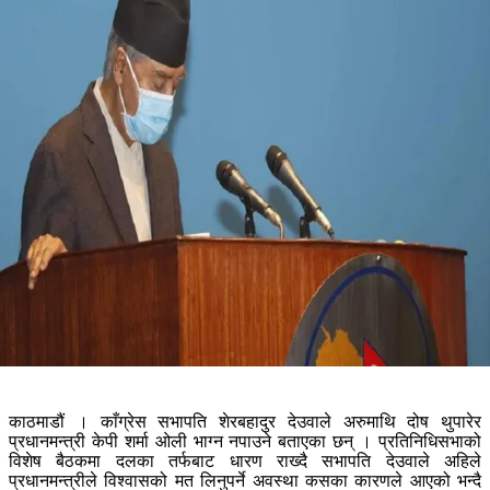
काठमाडौं । काँग्रेस सभापति शेरबहादुर देउवाले अरुमाथि दोष थुपारेर
प्रधानमन्त्री केपी शर्मा ओली भाग्न नपाउने बताएका छन् । प्रतिनिधिसभाको
विशेष बैठकमा दलका तर्फबाट धारण राख्दै सभापति देउवाले अहिले
प्रधानमन्त्रीले विश्वासको मत लिनुपर्ने अवस्था कसका कारणले आएको भन्दै