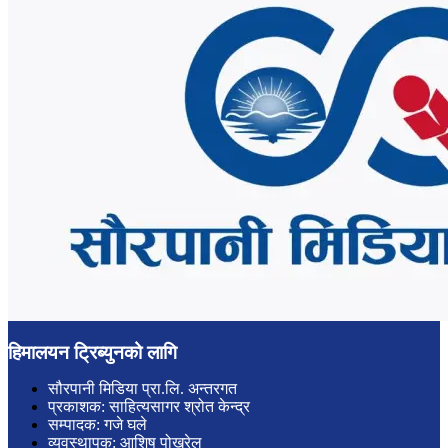
हिमालयन ट्रिब्युनको लागि
सौरपानी मिडिया प्रा.लि. अन्तरगत
प्रकाशक: साहित्यसागर श्रोत केन्द्र
सम्पादक: गजे घले
व्यवस्थापक: आशिष पोखरेल