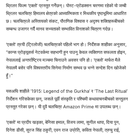
थ्रिलर फिल्म ‘एक्लो’ प्रस्तुत गर्नेछन्। पोस्ट-प्रोडक्सन चरणमा रहेको यो जम्बी
थ्रिलर चलचित्र हिमालय क्षेत्रको आध्यात्मिकता र मिथकीय पृष्ठभूमिमा आधारित
छ। चलचित्रले अस्तित्वको संकट, पौराणिक विश्वास र अदृश्य शक्तिहरूबीचको
सम्बन्ध उजागर गर्दै मानव सभ्यताको सम्भावित विनाशको चित्रण गर्दछ।
‘एक्लो’ त्रयी (ट्रिलोजी) चलचित्रको पहिलो भाग हो। निर्देशक शाहीका अनुसार,
“कान्स प्रोड्यूसर्स नेटवर्कमा सहभागी हुन पाउनु केवल व्यक्तिगत सफलता होइन,
नेपाललाई अन्तर्राष्ट्रिय मञ्चमा चिनाउने अवसर पनि हो। ‘एक्लो’ मार्फत मैले
नेपालमै बसेर पनि विश्वस्तरीय सिनेमा निर्माण सम्भव छ भन्ने सन्देश दिन खोजेको
हुँ।”
यसअघि शाहीले ‘1915: Legend of the Gurkha’ र ‘The Last Ritual’
निर्देशन गरिसकेका छन्, जसले पूर्वी संस्कृति र पश्चिमी कथावाचनबीचको सन्तुलन
प्रस्तुत गरेका छन्। यी दुवै चलचित्र Amazon Prime मा उपलब्ध छन्।
‘एक्लो’ मा प्रदीप खड्का, बेनिसा हमाल, विजय लामा, सुनील थापा, दिया पुन,
दिनेश डीसी, सुरज सिंह ठकुरी, एवन राज उप्रेति, कविता नेपाली, त्रुचु राई,