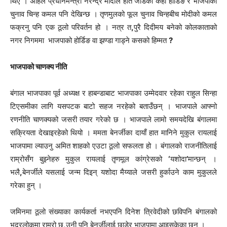
थिए । अहिले प्रधानमन्त्री नरेन्द्र मोदीले हात जोडेका केही होर्डिङ र भाजपाको
चुनाव चिन्ह कमल पनि देखिन्छ । तृणमुलको फूल चुनाव चिन्हबीच मोदीको कमल
फक्रनु पनि एक ठूलो परिवर्तन हो । नत्र त
,
पुरै दिदीमय बनेको कोलकाताको
नगर निगममा भाजपाको होर्डिङ वा झण्डा गाड्ने कसको हिम्मत
?
भाजपाको चाणक्य नीति
बंगाल भाजपाका पूर्व अध्यक्ष र हाबन्डाबाट भाजपाका उम्मेदवार रहेका राहुल सिन्हा
टिएसमीका लागि यसपटक बाटो सहज नरहेको बताउँछन् । भाजपाले आफ्नो
रणनीति चाणक्यको जसरी तयार गरेको छ । भाजपाले लामो समयदेखि बंगालमा
सक्रियता देखाइरहेको थियो । ममता बेनर्जीका दायाँ हात मानिने मुकुल रायलाई
भाजपामा ल्याउनु अमित शाहको एउटा ठूलो सफलता हो । बंगालको राजनीतिलाई
राम्रोसँग बुझ्नेहरु मुकुल रायलाई तृणमूल कांग्रेसको
‘
यशोदा
’
मान्छन् ।
भलै
,
बेनर्जीले यसलाई जन्म दिइन् यशोदा मैय्याले जसरी हुर्काउने काम मुकुलले
गरेका हुन् ।
जमिनमा ठूलो संख्याका कार्यकर्ता नभएपनि दिनेश त्रिवेदीको छविपनि बंगालको
भद्रलोकमा राम्रो छ
,
उनी पनि बेनर्जीलाई छाडेर भाजपामा आइसकेका छन् ।