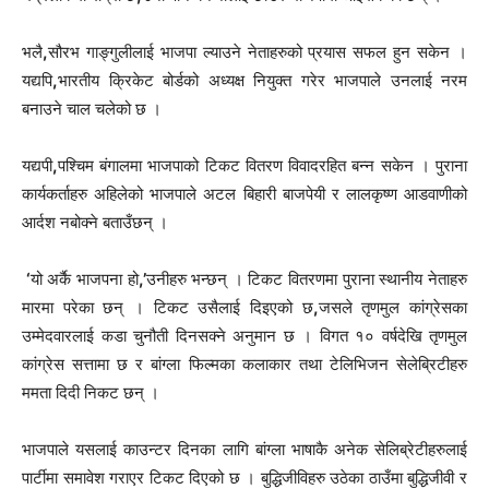
भलै
,
सौरभ गाङ्गुलीलाई भाजपा ल्याउने नेताहरुको प्रयास सफल हुन सकेन ।
यद्यपि
,
भारतीय क्रिकेट बोर्डको अध्यक्ष नियुक्त गरेर भाजपाले उनलाई नरम
बनाउने चाल चलेको छ ।
यद्यपी
,
पश्चिम बंगालमा भाजपाको टिकट वितरण विवादरहित बन्न सकेन । पुराना
कार्यकर्ताहरु अहिलेको भाजपाले अटल बिहारी बाजपेयी र लालकृष्ण आडवाणीको
आर्दश नबोक्ने बताउँछन् ।
‘
यो अर्कै भाजपना हो
,’
उनीहरु भन्छन् । टिकट वितरणमा पुराना स्थानीय नेताहरु
मारमा परेका छन् । टिकट उसैलाई दिइएको छ
,
जसले तृणमुल कांग्रेसका
उम्मेदवारलाई कडा चुनौती दिनसक्ने अनुमान छ । विगत १० वर्षदेखि तृणमुल
कांग्रेस सत्तामा छ र बांग्ला फिल्मका कलाकार तथा टेलिभिजन सेलेब्रिटीहरु
ममता दिदी निकट छन् ।
भाजपाले यसलाई काउन्टर दिनका लागि बांग्ला भाषाकै अनेक सेलिब्रेटीहरुलाई
पार्टीमा समावेश गराएर टिकट दिएको छ । बुद्धिजीविहरु उठेका ठाउँमा बुद्धिजीवी र