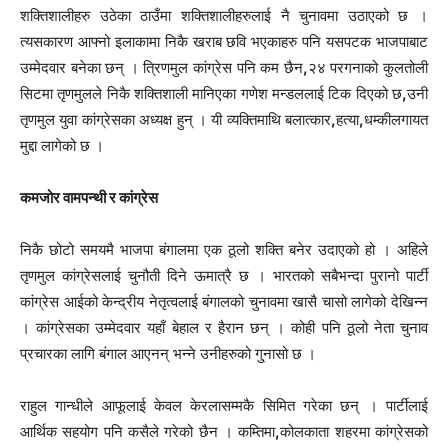
शक्तिशालीहरु उठेका ठाउँमा शक्तिशालीहरुलाई नै चुनावमा उठाएको छ ।
त्यसकारण आफ्नो इलाकामा निकै खराब छवि भएकाहरु पनि यसपटक भाजपाबाट
उम्मेदवार बनेका छन् । त्रिणमुल कांग्रेस पनि कम छैन
,
२४ परगनाको कुलतोली
सिटमा तृणमुलले निकै शक्तिशाली मानिएका गणेश मन्डललाई टिक दिएको छ
,
उनी
तृणमुल युवा कांग्रेसका अध्यक्ष हुन् । यी व्यक्तिमाथि बलात्कार
,
हत्या
,
धम्कीलगायत
मुद्दा लागेको छ ।
कमजोर वामपन्थी र कांग्रेस
निकै छोटो समयमै भाजपा बंगालमा एक ठूलो शक्ति बनेर उदाएको हो । अहिले
तृणमुल कांग्रेसलाई चुनौती दिने ऊमात्रै छ । भारतको सबैभन्दा पुरानो पार्टी
कांग्रेस आईको केन्द्रीय नेतृत्वलाई बंगालको चुनावमा खासै चासो लागेको देखिन्न
। कांग्रेसका उम्मेदवार यहाँ बेहाल र हैरान छन् । कोही पनि ठूलो नेता चुनाव
प्रचारका लागि बंगाल आएनन् भन्ने उनीहरुको गु्नासो छ ।
राहुल गान्धीले आफूलाई केवल केरलासम्मकै सिमित गरेका छन् । पार्टीलाई
आर्थिक सहयोग पनि कसैले गरेको छैन । कम्तिमा
,
कोलकाता शहरमा कांग्रेसको