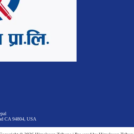
epal
ond CA 94804, USA