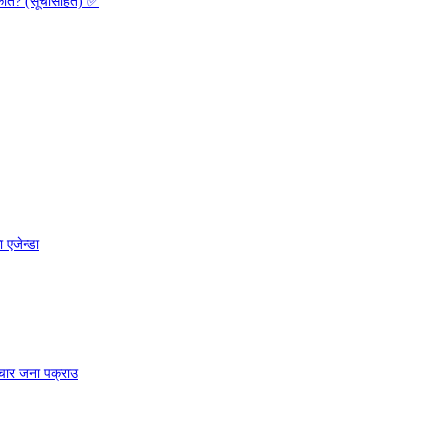
 कति? (सूचीसहित) ✅
 एजेन्डा
चार जना पक्राउ