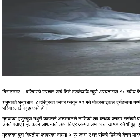
विराटनगर । परिवारले उपचार खर्च तिर्न नसकेपछि न्युरो अस्पतालले १८ वर्षी
धनुषाको धनुषधाम–४ हरिपुरका कापर फागुन १२ गते मोटरसाइकल दुर्घटनामा गम्भ
परिवारलाई नबुझाएको हो।
मृतकका हजुरबुवा मधुरी कापरले अस्पतालले नातिको शव बन्धक बनाएर राखेको 
उनले बताए। मृतकका आफन्तले ऋण लिएर अस्पतालमा १ लाख ५० रुपैयाँ बुझाएका
मृतकका बुवा विपतीया कापरका नाममा ५ धुर जग्गा र घर रहेको छिमेकी बेचन याद