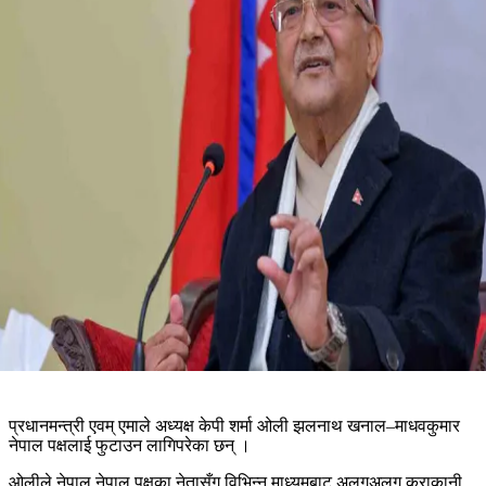
प्रधानमन्त्री एवम् एमाले अध्यक्ष केपी शर्मा ओली झलनाथ खनाल–माधवकुमार
नेपाल पक्षलाई फुटाउन लागिपरेका छन् ।
ओलीले नेपाल नेपाल पक्षका नेतासँग विभिन्न माध्यमबाट अलगअलग कुराकानी