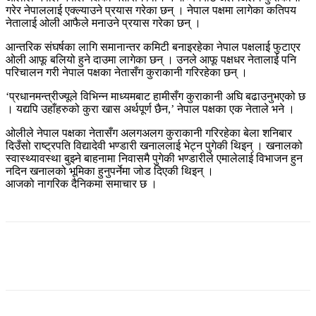
गरेर नेपाललाई एक्ल्याउने प्रयास गरेका छन् । नेपाल पक्षमा लागेका कतिपय
नेतालाई ओली आफैले मनाउने प्रयास गरेका छन् ।
आन्तरिक संघर्षका लागि समानान्तर कमिटी बनाइरहेका नेपाल पक्षलाई फुटाएर
ओली आफू बलियो हुने दाउमा लागेका छन् । उनले आफू पक्षधर नेतालाई पनि
परिचालन गरी नेपाल पक्षका नेतासँग कुराकानी गरिरहेका छन् ।
‘प्रधानमन्त्रीज्यूले विभिन्न माध्यमबाट हामीसँग कुराकानी अघि बढाउनुभएको छ
। यद्यपि उहाँहरुको कुरा खास अर्थपूर्ण छैन,’ नेपाल पक्षका एक नेताले भने ।
ओलीले नेपाल पक्षका नेतासँग अलगअलग कुराकानी गरिरहेका बेला शनिबार
दिउँसो राष्ट्रपति विद्यादेवी भण्डारी खनाललाई भेट्न पुगेकी थिइन् । खनालको
स्वास्थ्यावस्था बुझ्ने बाहनामा निवासमै पुगेकी भण्डारीले एमालेलाई विभाजन हुन
नदिन खनालको भूमिका हुनुपर्नेमा जोड दिएकी थिइन् ।
आजको नागरिक दैनिकमा समाचार छ ।