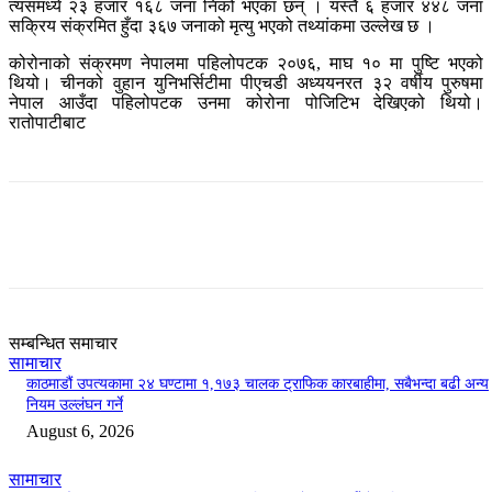
त्यसमध्ये २३ हजार १६८ जना निको भएका छन् । यस्तै ६ हजार ४४८ जना
सक्रिय संक्रमित हुँदा ३६७ जनाको मृत्यु भएको तथ्यांकमा उल्लेख छ ।
कोरोनाको संक्रमण नेपालमा पहिलोपटक २०७६, माघ १० मा पुष्टि भएको
थियो। चीनको वुहान युनिभर्सिटीमा पीएचडी अध्ययनरत ३२ वर्षीय पुरुषमा
नेपाल आउँदा पहिलोपटक उनमा कोरोना पोजिटिभ देखिएको थियो।
रातोपाटीबाट
सम्बन्धित समाचार
सामाचार
काठमाडौं उपत्यकामा २४ घण्टामा १,१७३ चालक ट्राफिक कारबाहीमा, सबैभन्दा बढी अन्य
नियम उल्लंघन गर्ने
August 6, 2026
सामाचार