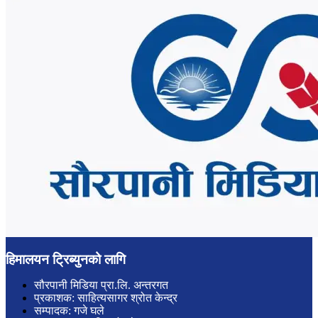
हिमालयन ट्रिब्युनको लागि
सौरपानी मिडिया प्रा.लि. अन्तरगत
प्रकाशक: साहित्यसागर श्रोत केन्द्र
सम्पादक: गजे घले