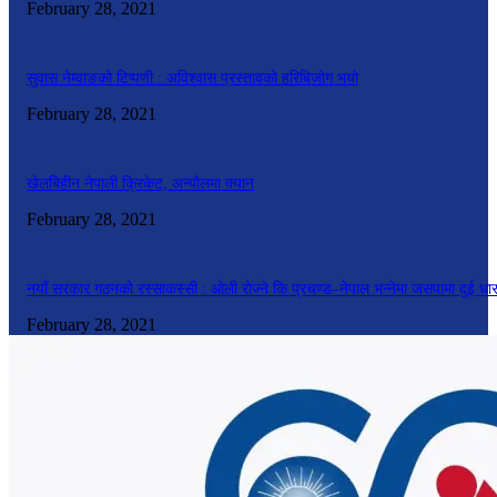
February 28, 2021
सुवास नेम्वाङको टिप्पणी : अविश्वास प्रस्तावको हरिबिजोग भयो
February 28, 2021
खेलबिहीन नेपाली क्रिकेट, अन्यौलमा क्यान
February 28, 2021
नयाँ सरकार गठनको रस्साकस्सी : ओली रोज्ने कि प्रचण्ड–नेपाल भन्नेमा जसपामा दुई धा
February 28, 2021