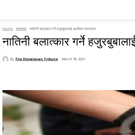
होमपेज
सामाचार
टृब्युन स्पेसल
राजनीति
देश र प्रदेश
Home
सामाचार
नातिनी बलात्कार गर्ने हजुरबुबालाई आजीवन कारावास
नातिनी बलात्कार गर्ने हजुरबुब
By
The Himalayan Tribune
March 18, 2021
Share