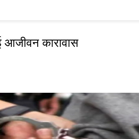
प्रवास
अर्थ र ब्यापार
मनोरन्जन
अन्य
भिडियो
ENGLISH
ालाई आजीवन कारावास