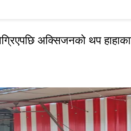
प्रवास
अर्थ र ब्यापार
मनोरन्जन
अन्य
भिडियो
ENGLISH
बिग्रिएपछि अक्सिजनको थप हाहाक