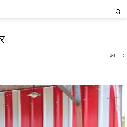
ार
263
0