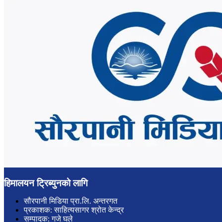
हिमालयन ट्रिब्युनको लागि
सौरपानी मिडिया प्रा.लि. अन्तरगत
प्रकाशक: साहित्यसागर श्रोत केन्द्र
सम्पादक: गजे घले