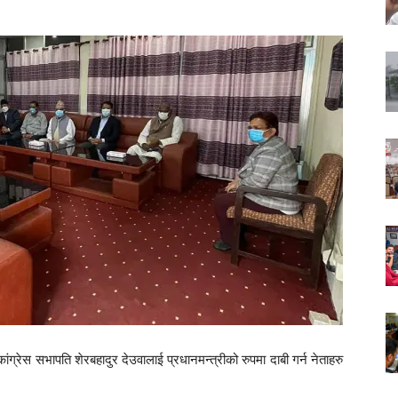
ंग्रेस सभापति शेरबहादुर देउवालाई प्रधानमन्त्रीको रुपमा दाबी गर्न नेताहरु