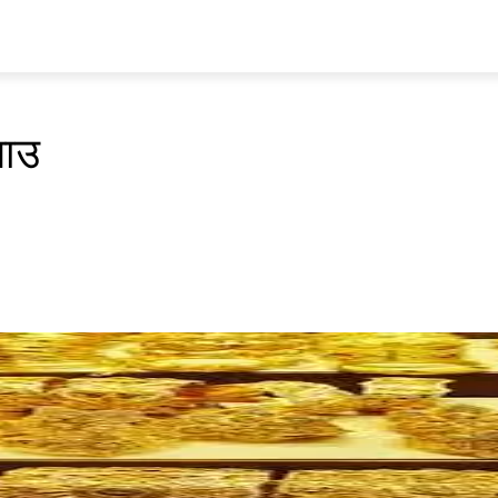
प्रवास
अर्थ र ब्यापार
मनोरन्जन
अन्य
भिडियो
ENGLISH
भाउ