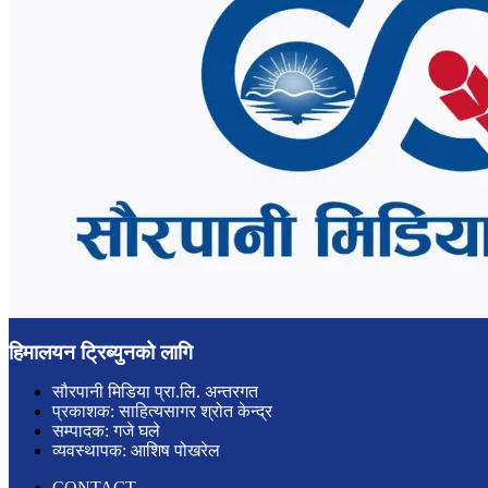
हिमालयन ट्रिब्युनको लागि
सौरपानी मिडिया प्रा.लि. अन्तरगत
प्रकाशक: साहित्यसागर श्रोत केन्द्र
सम्पादक: गजे घले
व्यवस्थापक: आशिष पोखरेल
CONTACT