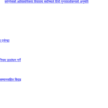
कांग्रेसको आधिकारिकता विवादमा सर्वोच्चले दियो पुनरावलोकनको अनुमति
 एजेन्डा
ियम उल्लंघन गर्ने
 सम्मानसहित बिदाइ