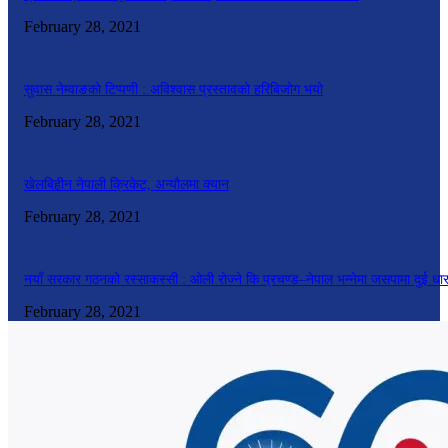
February 28, 2021
सुवास नेम्वाङको टिप्पणी : अविश्वास प्रस्तावको हरिबिजोग भयो
February 28, 2021
खेलबिहीन नेपाली क्रिकेट, अन्यौलमा क्यान
February 28, 2021
नयाँ सरकार गठनको रस्साकस्सी : ओली रोज्ने कि प्रचण्ड–नेपाल भन्नेमा जसपामा दुई धा
February 28, 2021