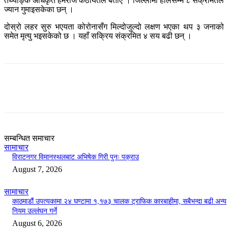
तथ्याङ्क अधिकृत हेमराज कठायतले बताए । जिल्लामा हालसम्म ८ संक्रमितले
ज्यान गुमाइसकेका छन् ।
दोस्रो लहर सुरु भएयता कोरोनासँग मिल्दोजुल्दो लक्षण भएका थप ३ जनाको
समेत मृत्यु भइसकेको छ । यहाँ सक्रिय संक्रमित ४ सय बढी छन् ।
सम्बन्धित समाचार
सामाचार
विराटनगर विमानस्थलबाट अभिषेक गिरी पुनः पक्राउ
August 7, 2026
सामाचार
काठमाडौं उपत्यकामा २४ घण्टामा १,१७३ चालक ट्राफिक कारबाहीमा, सबैभन्दा बढी अन्य
नियम उल्लंघन गर्ने
August 6, 2026