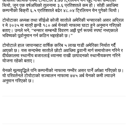
अघिल्लो आर्थिक वर्षमा टोयोटाले ४.७७ ट्रिलियन येन खुद नाफा कमाएको
थियो, जुन एक वर्षअघिको तुलनामा ३.६ प्रतिशतले कम हो। सोही अवधिमा
कम्पनीको बिक्री ६.५ प्रतिशतले बढेर ४८.०४ ट्रिलियन येन पुगेको थियो।
टोयोटाका अध्यक्ष तथा सीईओ कोजी सातोले अमेरिकी भन्सारको असर अप्रिल
र मे २०२५ मा मात्रै झन्डै १८० अर्ब येनको नाफामा घाटा हुने अनुमान गरिएको
बताए। उनले भने, “भन्सार सम्बन्धी विवरण अझै पूर्ण रूपमा स्पष्ट नभएकाले
भविष्यको पूर्वानुमान गर्न कठिन भइरहेको छ।”
टोयोटाले हाल जापानबाट वार्षिक करिब ५ लाख गाडी अमेरिका निर्यात गर्दै
आएको छ। यस सन्दर्भमा सातोले छोटो अवधिमा ढुवानी मार्ग समायोजन गरिने र
दीर्घकालमा स्थानीय बजारलाई ध्यानमा राखी उत्पादनको स्थानीयकरण गरिने
योजना रहेको बताए।
येनको मूल्यवृद्धिले पनि कम्पनीको नाफामा गम्भीर असर पार्ने अपेक्षा गरिएको छ।
यो परिवर्तनले टोयोटाको सञ्चालन नाफामा ७४५ अर्ब येनको कमी ल्याउने
अनुमान गरिएको छ।