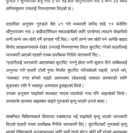
फुँयाल र सुनसरीको बर्जु गापा ३ घर भई हाल चाँगुनारायण नपा ३ बस्ने ३४ वर्षीय
सनिसकुमार रायलाई नियन्त्रणमा लिएको छ।
प्रहरीका अनुसार गुरुङले चैत २१ गते मध्यराती करिब साढे ११ बजेतिर
चाँगुनारायण नपा २ बर्खेपाटीस्थित च्याउखेतीको लागि प्रयोगमा ल्याउने पोखरीको
पानी तान्ने पम्प चोरी गर्ने प्रयास गर्दै थिए। पानी तान्ने पम्प चोरी गर्न लागेकै बखत
विनोद लाखालगायतले देखेर उनलाई नियन्त्रणमा लिएर कुटपिट गरेको प्रहरीलाई
जानकारी आएको प्रहरी नायब उपरीक्षक गिरीले जानकारी दिए।
‘प्रहरीलाई जानकारी आएपश्चात कुटपिट नगर्नु होला भनी सूचना दिने व्यक्तिलाई
अनुराध गरी प्रहरी टोली पुग्दा निर्घात कुटपिट गरिसकेको पाइयो’, उनले थपे,
‘नाकबाट रगत बगेको घाइते अवस्थामा रहेकालाई तत्काल उपचारको लागि
शुक्रबार राति नै भक्तपुर अस्पताल पुर्‍याइएको थियो।’
उनका अनुसार घाइतेको साथबाट मादक पदार्थको गन्ध पनि आइरहेको थियो।
उपचारकै क्रममा आइतबार घाइते गुरुङको मृत्यु भएको उनले बताए।
सम्बन्धित चिकित्सकले दिमागमा रक्तश्राव भई घाइतेको मृत्यु भएको जानकारी
दिएको प्रहरी नायव उपरीक्षक गिरीले जानकारी दिए। कुटपिटबाटै गुरुङको मृत्यु
भएको देखिएकाले अनुसन्धानका लागि पानी तान्ने मोटर चोरी गर्दै गरेको अवस्थामा