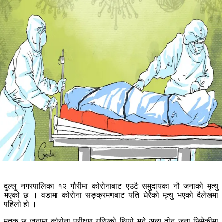
दुल्लु नगरपालिका–१२ गौरीमा कोरोनाबाट एउटै समुदायका नौ जनाको मृत्यु
भएको छ । वडामा कोरोना सङ्क्रमणबाट यति धेरैको मृत्यु भएको दैलेखमा
पहिलो हो ।
मृतक छ जनामा कोरोना परीक्षण गरिएको थियो भने अन्य तीन जना छिमेकीमा