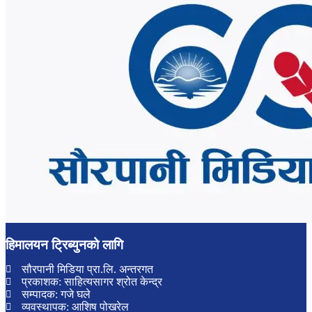
हिमालयन ट्रिब्युनको लागि
सौरपानी मिडिया प्रा.लि. अन्तरगत
प्रकाशक: साहित्यसागर श्रोत केन्द्र
सम्पादक: गजे घले
व्यवस्थापक: आशिष पोखरेल