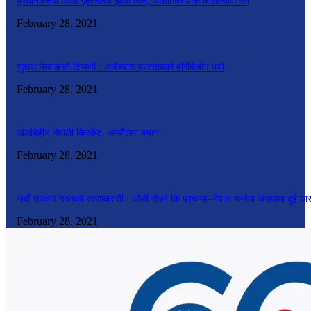
प्रधानमन्त्री ओली गृहजिल्ला झापा जाँदै, औद्योगिक पार्क शिलान्यास गर्ने
February 28, 2021
सुवास नेम्वाङको टिप्पणी : अविश्वास प्रस्तावको हरिबिजोग भयो
February 28, 2021
खेलबिहीन नेपाली क्रिकेट, अन्यौलमा क्यान
February 28, 2021
नयाँ सरकार गठनको रस्साकस्सी : ओली रोज्ने कि प्रचण्ड–नेपाल भन्नेमा जसपामा दुई धा
February 28, 2021