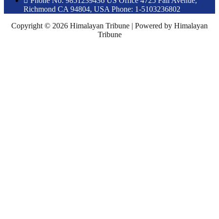
Phone No: 9851239436 US Office 4725 Fall Avenue,
Richmond CA 94804, USA Phone: 1-5103236802
Copyright © 2026 Himalayan Tribune | Powered by Himalayan
Tribune