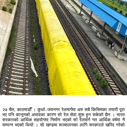
२७ चैत, काठमाडौँ । कुर्था–जयनगर रेलमार्गमा अरु सबै किसिमका तयारी पूरा
भए पनि कानूनको अभावका कारण सो रेल सेवा शुरू हुन सकेको छैन । भारत
सरकारको आर्थिक सहयोगमा निर्माण भएको सो रेलमार्ग गत आर्थिक वर्षमा नै
सम्पन्‍न भएको थियो । सो खण्डमा सञ्चालनका लागि सरकारले खरिद गरेको