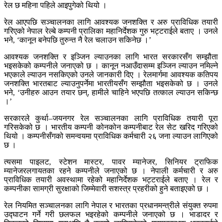
रेल छ महिना पहिले आइपुगेको थियो ।
रेल आएपछि सञ्चालनका लागि आवश्यक जनशक्ति र अरु प्राविधिक तयारी
गरिएको नेपाल रेल्बे कम्पनी प्रालिका महानिर्देशक गुरु भट्टराईले बताए । उनले
भने, ‘कानून बनेपछि तुरुन्त नै रेल चलाउन सकिनेछ ।’
आवश्यक जनशक्ति र इञ्जिन ल्याउनका लागि भारत सरकारसँग सम्झौता
भइसकेको कम्पनीले जनाएको छ । कानून नआउँदासम्म इञ्जिन ल्याउन नमिल्ने
भएकाले ल्याउन नसकिएको उनले जानकारी दिए । रेलमार्गमा आवश्यक कतिपय
जनशक्ति भारतबाट ल्याउनुपर्नेमा भारतीयसँग सम्झौता भइसकेको छ । उनले
भने, ‘उनीहरु आउन तयार छन्, हामीले चाहिने भएपछि तत्काल ल्याउन सकिन्छ
।’
सरकारले कुर्था–जयनगर रेल सञ्चालनका लागि प्राविधिक तयारी पूरा
गरिसकेको छ । भारतीय कम्पनी कोनकोन कम्पनीबाट रेल सेट खरिद गरिएको
थियो । कम्पनीसँगको समन्वयमा प्राविधिक कर्मचारी २६ जना ल्याउन लागिएको
छ ।
त्यसमा पाइलट, स्टेशन मास्टर, पावर म्यानेजर, सिनियर ट्राफिक
म्यानेजरलगायतका रहने कम्पनीले जनाएको छ । नेपाली कर्मचारी र अरु
प्राविधिक तयारी अवस्थामा रहेको महानिर्देशक भट्टराईले बताए । रेल र
कम्पनीका सामग्री सुरक्षाको जिम्मेवारी सशस्त्र प्रहरीको हुने बताइएको छ ।
रेल नियमित सञ्चालनका लागि नेपाल र भारतका प्रधानमन्त्रीले संयुक्त रुपमा
उद्घाटन गर्ने गरी छलफल भइरहेको कम्पनीले जनाएको छ । भाडादर र