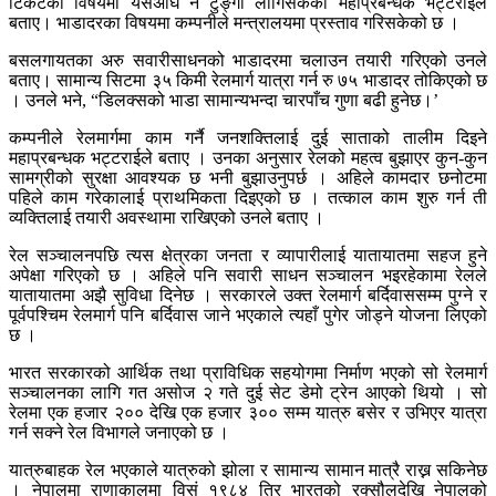
टिकटको विषयमा यसअघि नै टुङ्गो लागिसकेको महाप्रबन्धक भट्टराईले
बताए। भाडादरका विषयमा कम्पनीले मन्त्रालयमा प्रस्ताव गरिसकेको छ ।
बसलगायतका अरु सवारीसाधनको भाडादरमा चलाउन तयारी गरिएको उनले
बताए। सामान्य सिटमा ३५ किमी रेलमार्ग यात्रा गर्न रु ७५ भाडादर तोकिएको छ
। उनले भने, “डिलक्सको भाडा सामान्यभन्दा चारपाँच गुणा बढी हुनेछ।’
कम्पनीले रेलमार्गमा काम गर्नै जनशक्तिलाई दुई साताको तालीम दिइने
महाप्रबन्धक भट्टराईले बताए । उनका अनुसार रेलको महत्व बुझाएर कुन-कुन
सामग्रीको सुरक्षा आवश्यक छ भनी बुझाउनुपर्छ । अहिले कामदार छनोटमा
पहिले काम गरेकालाई प्राथमिकता दिइएको छ । तत्काल काम शुरु गर्न ती
व्यक्तिलाई तयारी अवस्थामा राखिएको उनले बताए ।
रेल सञ्चालनपछि त्यस क्षेत्रका जनता र व्यापारीलाई यातायातमा सहज हुने
अपेक्षा गरिएको छ । अहिले पनि सवारी साधन सञ्चालन भइरहेकामा रेलले
यातायातमा अझै सुविधा दिनेछ । सरकारले उक्त रेलमार्ग बर्दिवाससम्म पुग्ने र
पूर्वपश्चिम रेलमार्ग पनि बर्दिवास जाने भएकाले त्यहाँ पुगेर जोड्ने योजना लिएको
छ ।
भारत सरकारको आर्थिक तथा प्राविधिक सहयोगमा निर्माण भएको सो रेलमार्ग
सञ्चालनका लागि गत असोज २ गते दुई सेट डेमो ट्रेन आएको थियो । सो
रेलमा एक हजार २०० देखि एक हजार ३०० सम्म यात्रु बसेर र उभिएर यात्रा
गर्न सक्ने रेल विभागले जनाएको छ ।
यात्रुबाहक रेल भएकाले यात्रुको झोला र सामान्य सामान मात्रै राख्न सकिनेछ
। नेपालमा राणाकालमा विसं १९८४ तिर भारतको रक्सौलदेखि नेपालको